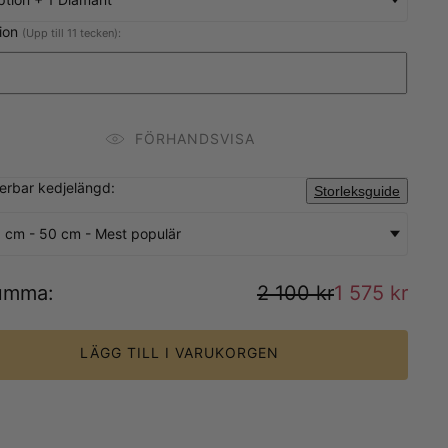
tion
(Upp till 11 tecken):
FÖRHANDSVISA
sterbar kedjelängd:
Storleksguide
 cm - 50 cm - Mest populär
umma
:
2 100 kr
1 575 kr
LÄGG TILL I VARUKORGEN