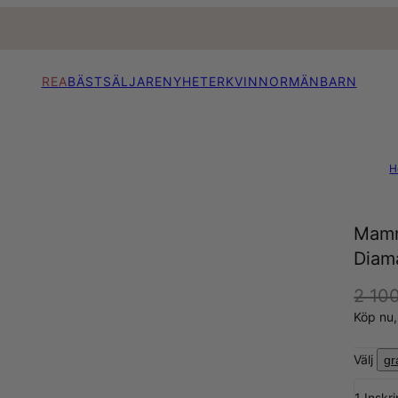
REA
BÄSTSÄLJARE
NYHETER
KVINNOR
MÄN
BARN
H
Mamm
Diama
2 100
Köp nu
Välj
gr
1 Inskr