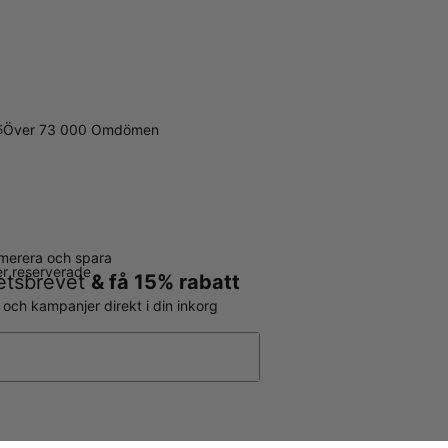
Över 73 000 Omdömen
5
merera och spara
ter reserverade
hetsbrevet
& få 15% rabatt
r och kampanjer direkt i din inkorg