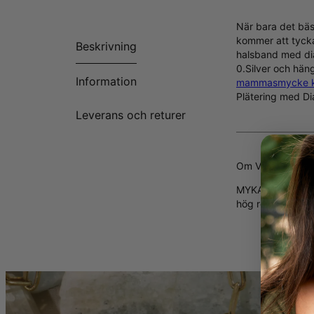
När bara det bäs
kommer att tycka
Beskrivning
halsband med diam
0.Silver och hän
Information
mammasmycke ko
Plätering med D
Leverans och returer
Om Våra Diaman
MYKA's
etiskt p
hög renhet och kl