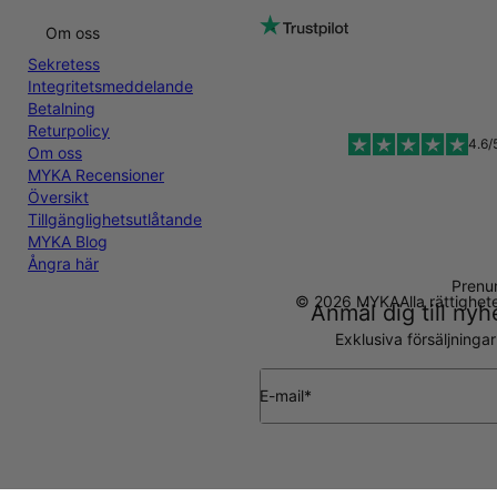
Om oss
Sekretess
Integritetsmeddelande
Betalning
Returpolicy
4.6/
Om oss
MYKA Recensioner
Översikt
Tillgänglighetsutlåtande
MYKA Blog
Ångra här
Prenu
© 2026 MYKA
Alla rättighe
Anmäl dig till ny
Exklusiva försäljninga
E-mail*