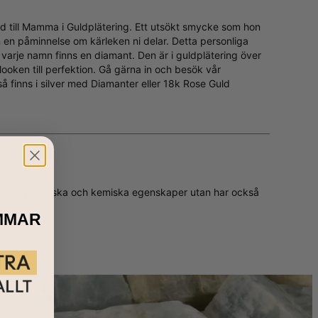
nd till Mamma i Guldplätering. Ett utsökt smycke som hon
 en påminnelse om kärleken ni delar. Detta personliga
 varje namn finns en diamant. Den är i guldplätering över
oken till perfektion. Gå gärna in och besök vår
så finns i
silver med Diamanter
eller
18k Rose Guld
ter i fysikaliska och kemiska egenskaper utan har också
MMAR