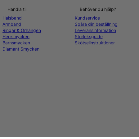
Handla till
Behöver du hjälp?
Halsband
Kundservice
Armband
Spåra din beställning
Ringar & Örhängen
Leveransinformation
Herrsmycken
Storleksguide
Barnsmycken
Skötselinstruktioner
Diamant Smycken