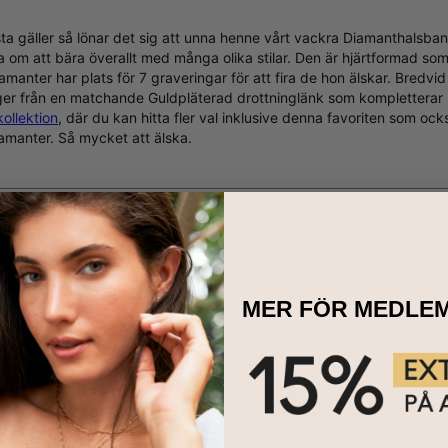
ta gäller så lönar det sig att unna henne vårt vackra Diamanthalsba
 om att bära överallt med många olika stilar. Den är hjärtformad som
anter har plats för 7 graveringar för att fira de hon älskar. Bredvid
ger från en matchande Guldpläterad drottninglänk som kompletterar lo
llektion
, där du kan hitta fler val inklusive denna favoriten som ock
iamanter
. Så mycket att älska.
ter
roducerade labbodlade diamanter
matchar inte bara naturliga diaman
arhet utan gruvdrift.
MER FÖR MEDLE