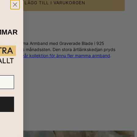
LÄGG TILL I VARUKORGEN
MMAR
gt armband, Mamma Armband med Graverade Blade i 925
s eller hennes månadssten. Den stora ärtlänkskedjan pryds
ätering
. Se
vår kollektion för ännu fler mamma armband
.