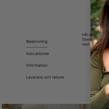
Håll alla i ditt
Sterling Silver.
Beskrivning
med sex lövhängs
Instruktioner
Information
Leverans och returer