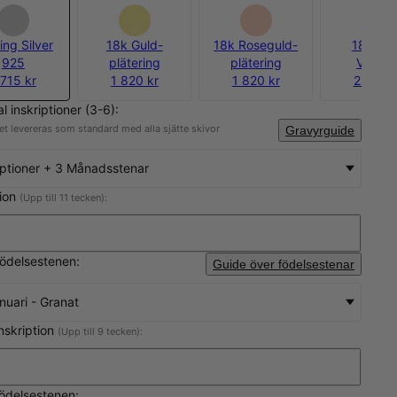
ing Silver
18k Guld-
18k Roseguld-
18k Gul
925
plätering
plätering
Vermei
 715 kr
1 820 kr
1 820 kr
2 100 k
al inskriptioner (3-6):
t levereras som standard med alla sjätte skivor
Gravyrguide
iptioner + 3 Månadsstenar
tion
(Upp till 11 tecken):
födelsestenen:
Guide över födelsestenar
nuari - Granat
nskription
(Upp till 9 tecken):
ödelsestenen: