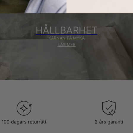
HÅLLBARHET
KÄRNAN PÅ MYKA
LÄS MER
100 dagars returrätt
2 års garanti