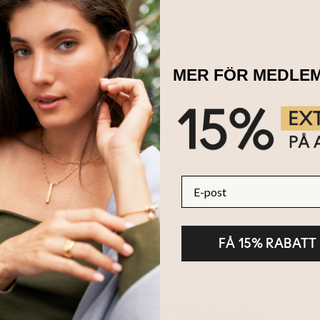
MER FÖR MEDLE
 familjeträd sammankopplade och nära ditt hjärta med ett personli
 Varje löv kan graveras med ett namn på en älskad person och ha han
mycken i silver. Finns också i
18k guldplätering
och
18k roséguldpl
E-post
FÅ 15% RABATT