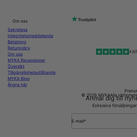
Om oss
Sekretess
Integritetsmeddelande
Betalning
Returpolicy
4.6/
Om oss
MYKA Recensioner
Översikt
Tillgänglighetsutlåtande
MYKA Blog
Ångra här
Prenu
© 2026 MYKA
Alla rättighe
Anmäl dig till ny
Exklusiva försäljninga
E-mail*