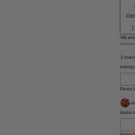
Sterl
1
Välj ant
Halsbande
3 Inskr
Inskrip
Första 
Ja
Andra I
Andra f