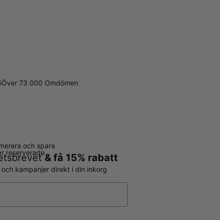
Över 73 000 Omdömen
5
merera och spara
ter reserverade
hetsbrevet
& få 15% rabatt
r och kampanjer direkt i din inkorg