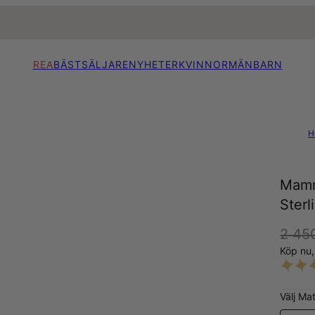
REA
BÄSTSÄLJARE
NYHETER
KVINNOR
MÄN
BARN
H
Mamm
Sterl
2 45
Köp nu
Välj Mat