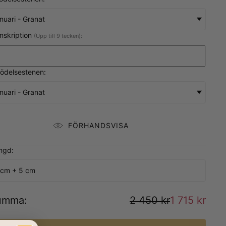
nuari - Granat
Inskription
(Upp till 9 tecken):
födelsestenen:
nuari - Granat
FÖRHANDSVISA
ngd:
 cm + 5 cm
umma
:
2 450 kr
1 715 kr