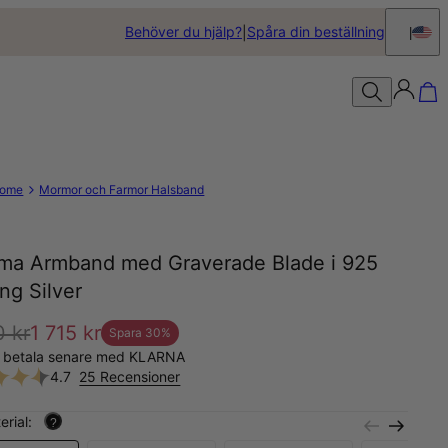
Behöver du hjälp?
Spåra din beställning
ome
Mormor och Farmor Halsband
a Armband med Graverade Blade i 925
ing Silver
0 kr
1 715 kr
Spara
30
%
, betala senare med KLARNA
4.7
25 Recensioner
erial:
?