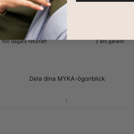
100 dagars returrätt
2 års garanti
Dela dina MYKA-ögonblick