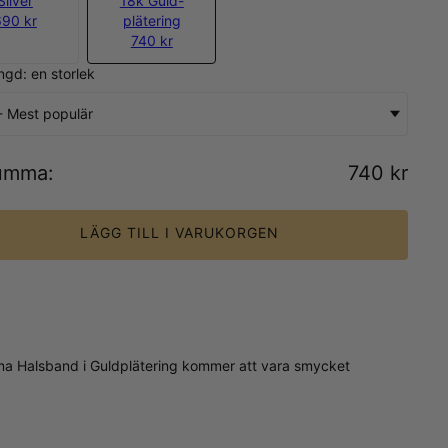
Silver
18k Guld-
690 kr
plätering
740 kr
ngd: en storlek
- Mest populär
umma
:
740 kr
LÄGG TILL I VARUKORGEN
 Mama Halsband i Guldplätering kommer att vara smycket