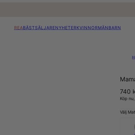
REA
BÄSTSÄLJARE
NYHETER
KVINNOR
MÄN
BARN
H
Mama
740 
Köp nu
Välj Mat