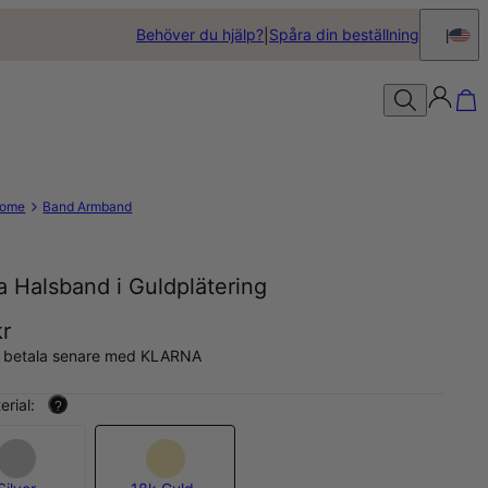
Behöver du hjälp?
Spåra din beställning
ome
Band Armband
 Halsband i Guldplätering
kr
, betala senare med KLARNA
erial:
?