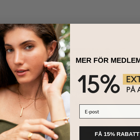
MER FÖR MEDLE
HÅLLBARHET
KÄRNAN PÅ MYKA
LÄS MER
E-post
FÅ 15% RABATT