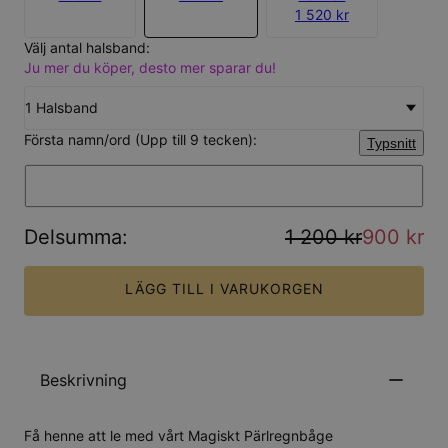
1 520 kr
Välj antal halsband:
Ju mer du köper, desto mer sparar du!
1 Halsband
Första namn/ord (Upp till 9 tecken):
Typsnitt
Delsumma
:
1 200 kr
900 kr
LÄGG TILL I VARUKORGEN
Beskrivning
Få henne att le med vårt Magiskt Pärlregnbåge