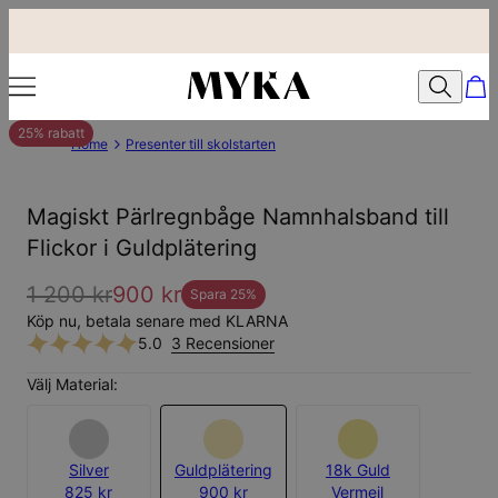
25% rabatt
Home
Presenter till skolstarten
Magiskt Pärlregnbåge Namnhalsband till
Flickor i Guldplätering
1 200 kr
900 kr
Spara
25
%
Köp nu, betala senare med KLARNA
5.0
3 Recensioner
Välj Material:
Silver
Guldplätering
18k Guld
825 kr
900 kr
Vermeil