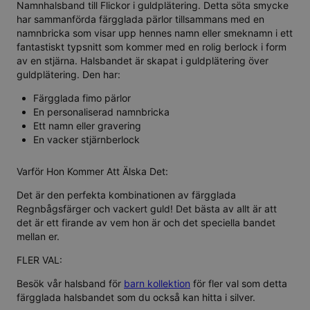
Namnhalsband till Flickor i guldplätering. Detta söta smycke
har sammanförda färgglada pärlor tillsammans med en
namnbricka som visar upp hennes namn eller smeknamn i ett
fantastiskt typsnitt som kommer med en rolig berlock i form
av en stjärna. Halsbandet är skapat i guldplätering över
guldplätering. Den har:
Färgglada fimo pärlor
En personaliserad namnbricka
Ett namn eller gravering
En vacker stjärnberlock
Varför Hon Kommer Att Älska Det:
Det är den perfekta kombinationen av färgglada
Regnbågsfärger och vackert guld! Det bästa av allt är att
det är ett firande av vem hon är och det speciella bandet
mellan er.
FLER VAL:
Besök vår halsband för
barn kollektion
för fler val som detta
färgglada halsbandet som du också kan hitta i
silver
.