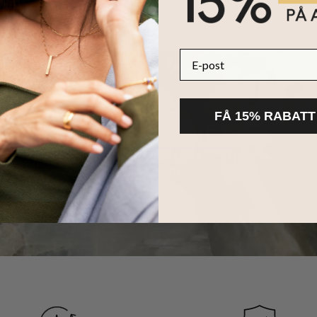
E-post
FÅ 15% RABATT
HÅLLBARHET
KÄRNAN PÅ MYKA
LÄS MER