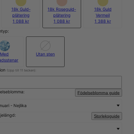
18k Guld-
18k Roseguld-
18k Guld
plätering
plätering
Vermeil
1 088 kr
1 088 kr
1 388 kr
ntyp:
Med
Utan sten
dsstenar
tion
(Upp till 11 tecken):
delseblomma:
Födelseblomma guide
nuari - Nejlika
djelängd:
Storleksguide