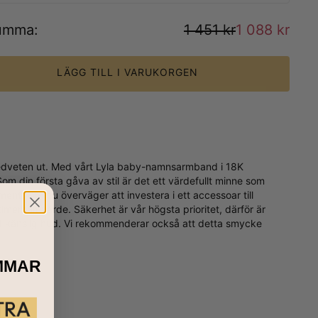
umma
:
1 451 kr
1 088 kr
LÄGG TILL I VARUKORGEN
medveten ut. Med vårt Lyla baby-namnsarmband i 18K
m din första gåva av stil är det ett värdefullt minne som
t. Om du överväger att investera i ett accessoar till
imentalt värde. Säkerhet är vår högsta prioritet, därför är
 känslig hud. Vi rekommenderar också att detta smycke
MMAR