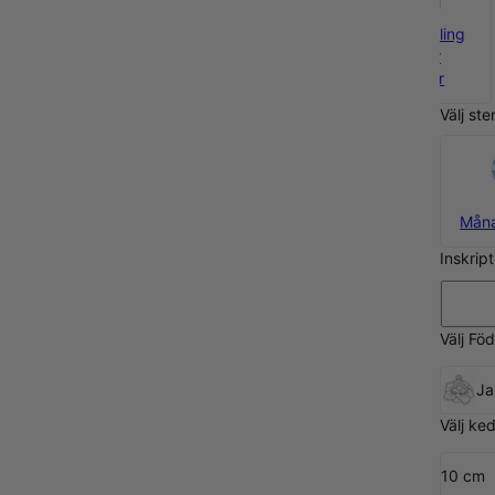
925 Sterling
Silver
975 kr
Välj ste
Måna
Inskrip
Välj Fö
Ja
Välj ke
10 cm