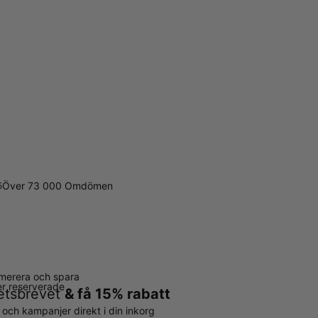
Över 73 000 Omdömen
5
merera och spara
ter reserverade
hetsbrevet
& få 15% rabatt
r och kampanjer direkt i din inkorg