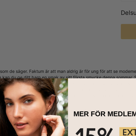
Dels
som de säger. Faktum är att man aldrig är för ung för att se mode
g kan du ge ditt barn en smak av sitt första smycke denna sommar. So
es födsel, tack vare smyckets anpassningsbara födelseblommaelemen
ista, få något som är designat att överskrida enbart estetik genom sent
orda av de bästa materialen som är säkra och bekväma för barn med
r vuxen uppsikt."
ad av 18K roséguldplätering - säkert för känslig hud
MER FÖR MEDLE
ingsbar med upp till 8 tecken och 1 födelseblomma
3 längder
okstaven är stor