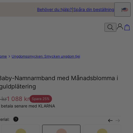
Behöver du hjälp?
Spåra din beställning
ome
Ungdomssmycken: Smycken ungdom tjej
 Baby-Namnarmband med Månadsblomma i
guldplätering
 kr
1 088 kr
Spara
25
%
, betala senare med KLARNA
erial:
?