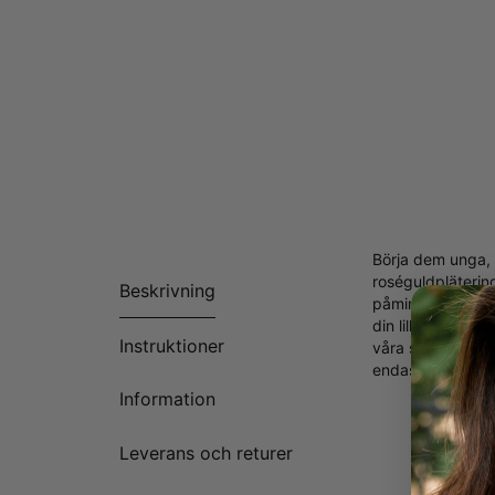
Börja dem unga, 
roséguldpläterin
Beskrivning
påminner om henn
din lilla fashion
Instruktioner
våra smycken gj
endast bärs unde
Information
Tillverk
Anpassn
Finns i 
Leverans och returer
Första b