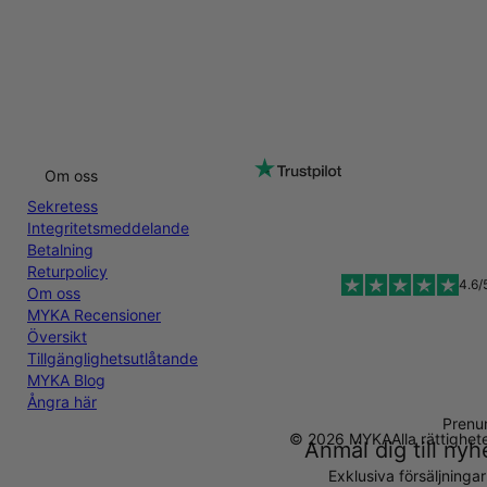
Om oss
Sekretess
Integritetsmeddelande
Betalning
Returpolicy
4.6/
Om oss
MYKA Recensioner
Översikt
Tillgänglighetsutlåtande
MYKA Blog
Ångra här
Prenu
© 2026 MYKA
Alla rättighe
Anmäl dig till ny
Exklusiva försäljninga