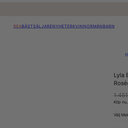
REA
BÄSTSÄLJARE
NYHETER
KVINNOR
MÄN
BARN
H
Lyla
Rosé
1 451
Köp nu
Välj Mat