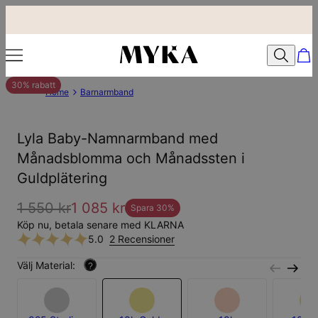
30% rabatt
Home
Barnarmband
Lyla Baby-Namnarmband med
Månadsblomma och Månadssten i
Guldplätering
1 550 kr
1 085 kr
Spara
30
%
Köp nu, betala senare med KLARNA
5.0
2 Recensioner
Välj Material:
?