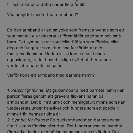
till och med bära detta under flera år till.
Vad är syftet med ett barnarmband?
Ett barnarmband är ett smycke som främst används som ett
sentimentalt eller dekorativt föremål för spädbarn och små
barn. Det symboliserar speciella tillfällen som födelse eller
dop och fungerar som ett minne för föräldrar och
familjemedlemmar. Medan vissa kan ha funktionella
egenskaper, är det huvudsakliga syftet att hedra och
värdesätta barnets tidiga år..
Varför köpa ett armband med barnets namn?
1. Personligt minne:
Ett guldarmband med barnets namn kan
personifieras genom att gravera flickans namn på
armbandet. Det blir ett unikt och meningsfullt minne som kan
värdesättas under hela livet och fungera som ett speciellt
minne från hennes tidiga år.
2. Symbol för firande:
Ett guldarmband med barnets namn
firar flickans födelse eller dop. Det fungerar som en symbol
för glädje, kärlek och början av hennes resa i världen. Det