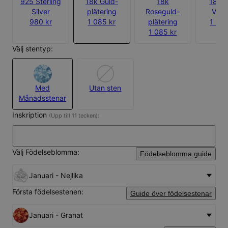
925 Sterling
18k Guld-
18k
18k G
Silver
plätering
Roseguld-
Verm
980 kr
1 085 kr
plätering
1 365
1 085 kr
Välj stentyp:
Med
Utan sten
Månadsstenar
Inskription
(Upp till 11 tecken):
Välj Födelseblomma:
Födelseblomma guide
Januari - Nejlika
Första födelsestenen:
Guide över födelsestenar
Januari - Granat