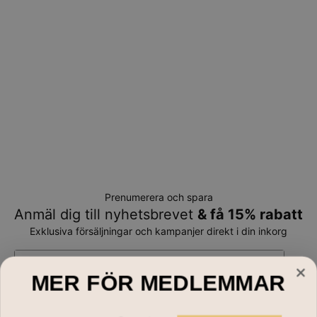
Prenumerera och spara
Anmäl dig till nyhetsbrevet
& få 15% rabatt
Exklusiva försäljningar och kampanjer direkt i din inkorg
E-mail*
MER FÖR MEDLEMMAR