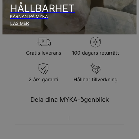
produktionstid.
HÅLLBARHET
KÄRNAN PÅ MYKA
Returpolicy
LÄS MER
Observera att personliga smycken är unika och endast kan
returneras för utbyte eller butikskredit
Gratis leverans
100 dagars returrätt
2 års garanti
Hållbar tillverkning
Dela dina MYKA-ögonblick