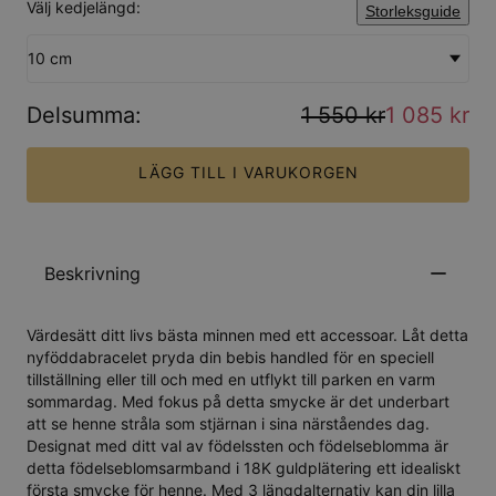
Välj kedjelängd:
Storleksguide
10 cm
Delsumma
:
1 550 kr
1 085 kr
LÄGG TILL I VARUKORGEN
Beskrivning
Värdesätt ditt livs bästa minnen med ett accessoar. Låt detta
nyföddabracelet pryda din bebis handled för en speciell
tillställning eller till och med en utflykt till parken en varm
sommardag. Med fokus på detta smycke är det underbart
att se henne stråla som stjärnan i sina närståendes dag.
Designat med ditt val av födelssten och födelseblomma är
detta födelseblomsarmband i 18K guldplätering ett idealiskt
första smycke för henne. Med 3 längdalternativ kan din lilla