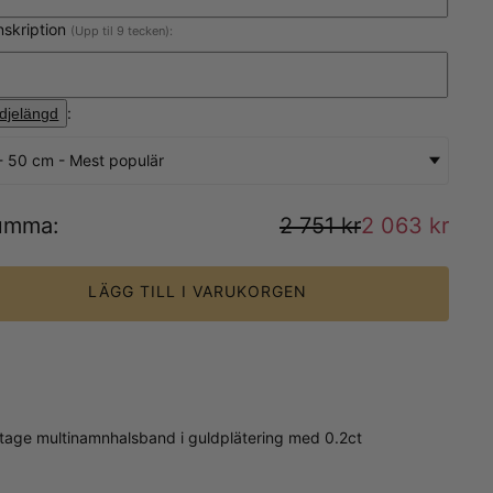
nskription
(Upp til 9 tecken):
:
djelängd
- 50 cm - Mest populär
umma
:
2 751 kr
2 063 kr
LÄGG TILL I VARUKORGEN
eritage multinamnhalsband i guldplätering med 0.2ct