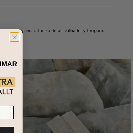
önhet och glans. Utforska deras skillnader ytterligare.
MMAR