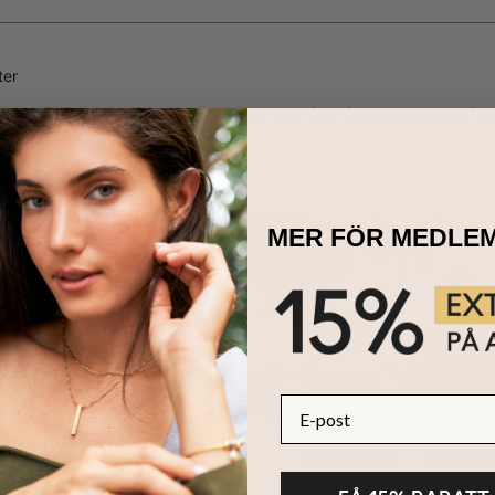
ter
anter
är lika autentiska som brytade, delar identiska egenskaper i sk
MER FÖR MEDLE
HÅLLBARHET
KÄRNAN PÅ MYKA
E-post
LÄS MER