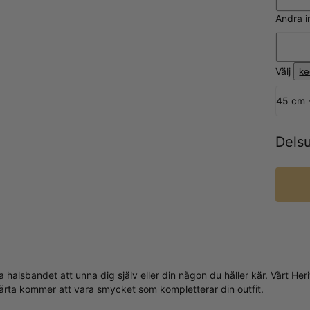
Andra i
Välj
ke
45 cm 
Dels
a halsbandet att unna dig själv eller din någon du håller kär. Vårt H
ärta kommer att vara smycket som kompletterar din outfit.