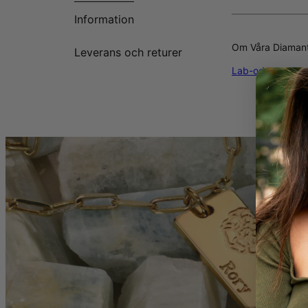
Information
Om Våra Diaman
Leverans och returer
Lab-odlade diam