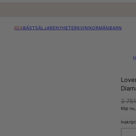
REA
BÄSTSÄLJARE
NYHETER
KVINNOR
MÄN
BARN
H
Love
Diama
2 751
Köp nu
Inskrip