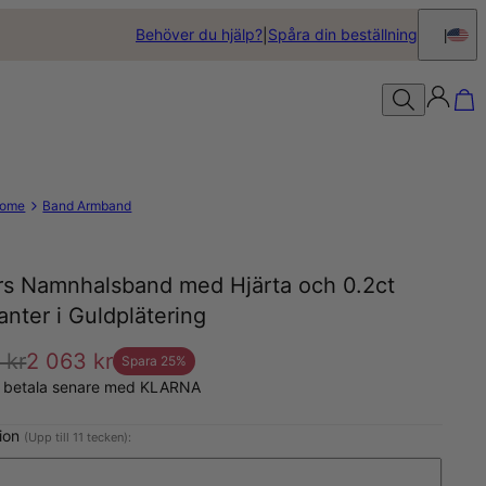
Behöver du hjälp?
Spåra din beställning
ome
Band Armband
rs Namnhalsband med Hjärta och 0.2ct
nter i Guldplätering
 kr
2 063 kr
Spara
25
%
, betala senare med KLARNA
tion
(Upp till 11 tecken):