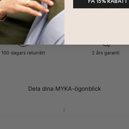
FÅ 15% RABATT
100 dagars returrätt
2 års garanti
Dela dina MYKA-ögonblick