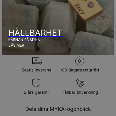
Brådskande leverans
sön 16 aug. - tis 18
aug.
Inga extra kostnader tillkommer.
Observera att den tid som nämnts ovan innefattar
produktionstid.
HÅLLBARHET
KÄRNAN PÅ MYKA
Returpolicy
LÄS MER
Observera att personliga smycken är unika och endast kan
returneras för utbyte eller butikskredit
Gratis leverans
100 dagars returrätt
2 års garanti
Hållbar tillverkning
Dela dina MYKA-ögonblick