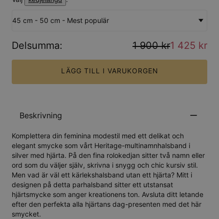
45 cm - 50 cm - Mest populär
Delsumma
:
1 900 kr
1 425 kr
LÄGG TILL I VARUKORGEN
Beskrivning
Komplettera din feminina modestil med ett delikat och
elegant smycke som vårt Heritage-multinamnhalsband i
silver med hjärta. På den fina rolokedjan sitter två namn eller
ord som du väljer själv, skrivna i snygg och chic kursiv stil.
Men vad är väl ett kärlekshalsband utan ett hjärta? Mitt i
designen på detta parhalsband sitter ett utstansat
hjärtsmycke som anger kreationens ton. Avsluta ditt letande
efter den perfekta alla hjärtans dag-presenten med det här
smycket.