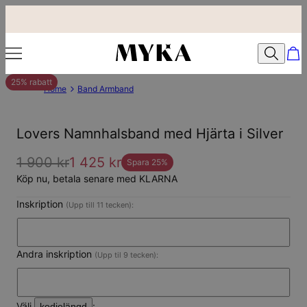
25% rabatt
Home
Band Armband
Lovers Namnhalsband med Hjärta i Silver
1 900 kr
1 425 kr
Spara
25
%
Köp nu, betala senare med KLARNA
Inskription
(Upp till 11 tecken):
Andra inskription
(Upp til 9 tecken):
Välj
:
kedjelängd