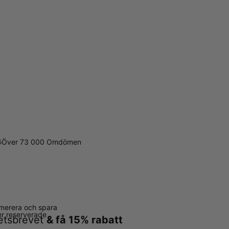
Över 73 000 Omdömen
5
merera och spara
ter reserverade
hetsbrevet
& få 15% rabatt