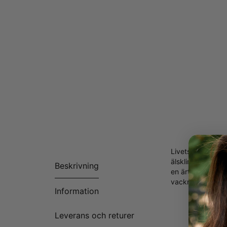
Livets Träd Famil
älsklingars namn
Beskrivning
en ärtlänkskedj
vackra smycken
Information
Leverans och returer