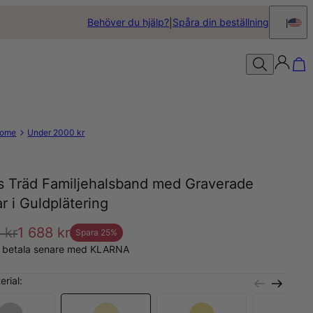
Behöver du hjälp?
Spåra din beställning
ome
Under 2000 kr
ts Träd Familjehalsband med Graverade
ar i Guldplätering
 kr
1 688 kr
Spara
25
%
, betala senare med KLARNA
erial: