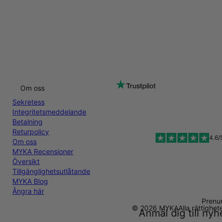
Om oss
Sekretess
Integritetsmeddelande
Betalning
Returpolicy
4.6/
Om oss
MYKA Recensioner
Översikt
Tillgänglighetsutlåtande
MYKA Blog
Ångra här
Prenu
© 2026 MYKA
Alla rättighe
Anmäl dig till ny