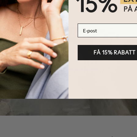
E-post
FÅ 15% RABATT
HÅLLBARHET
KÄRNAN PÅ MYKA
LÄS MER