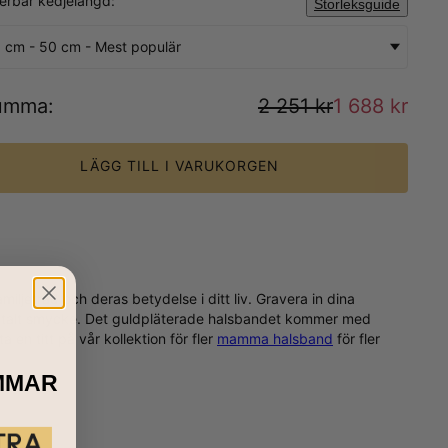
sterbar kedjelängd:
Storleksguide
 cm - 50 cm - Mest populär
umma
:
2 251 kr
1 688 kr
LÄGG TILL I VARUKORGEN
iljeträd och deras betydelse i ditt liv. Gravera in dina
imentalt smycke. Det guldpläterade halsbandet kommer med
a en titt på vår kollektion för fler
mamma halsband
för fler
MMAR