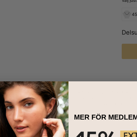
Välj ju
45
Dels
jehalsband med Graverade Cirklar i guldplätering symboliserar ditt fam
 på halsbandets ringar för att göra det till ett personligt och sent
a. Smycket kommer också i
silver
och
Guldplätering.
. Gå gärna in och t
.
MER FÖR MEDLE