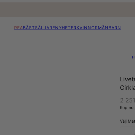
REA
BÄSTSÄLJARE
NYHETER
KVINNOR
MÄN
BARN
H
Live
Cirkl
2 251
Köp nu
Välj Mat