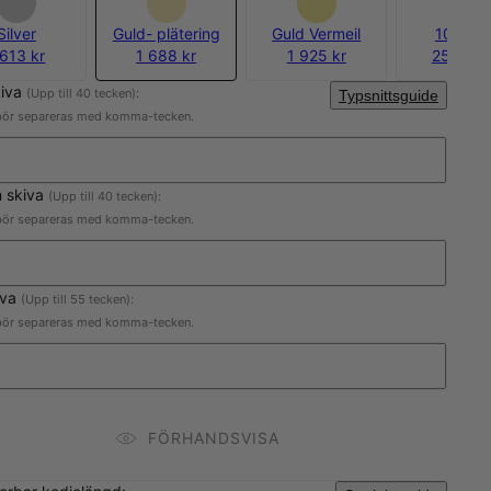
Silver
Guld- plätering
Guld Vermeil
10k Gul
 613 kr
1 688 kr
1 925 kr
25 700 
kiva
(Upp till 40 tecken):
Typsnittsguide
ör separeras med komma-tecken.
 skiva
(Upp till 40 tecken):
ör separeras med komma-tecken.
iva
(Upp till 55 tecken):
ör separeras med komma-tecken.
FÖRHANDSVISA