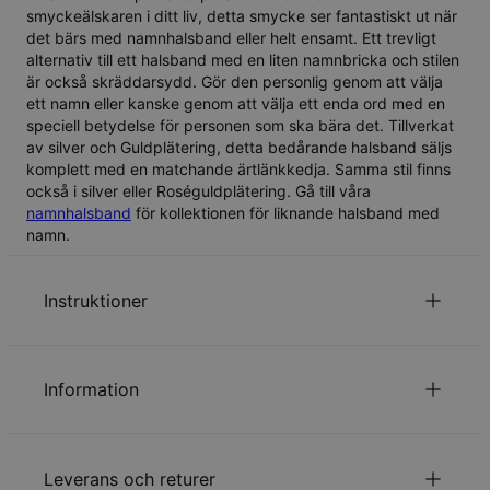
smyckeälskaren i ditt liv, detta smycke ser fantastiskt ut när
det bärs med namnhalsband eller helt ensamt. Ett trevligt
alternativ till ett halsband med en liten namnbricka och stilen
är också skräddarsydd. Gör den personlig genom att välja
ett namn eller kanske genom att välja ett enda ord med en
speciell betydelse för personen som ska bära det. Tillverkat
av silver och Guldplätering, detta bedårande halsband säljs
komplett med en matchande ärtlänkkedja. Samma stil finns
också i
silver
eller
Roséguldplätering
. Gå till våra
namnhalsband
för kollektionen för liknande halsband med
namn.
Instruktioner
Första bokstaven stor.
för att se fonten på den här stilen.
Klicka här
Information
som nämns på vår webbsida inkluderar
Kedjelängden
ID:
110-01-1884-89
inte hängsmycket.
Huvudmaterial
Ansvarsfullt framtagna material
Storlek på hängsmycket varierar beroende på namnet
Leverans och returer
Kedjetyp
Ankarkedja
och stilen.