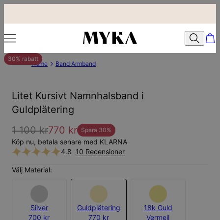
30% rabatt
Home
Band Armband
Litet Kursivt Namnhalsband i
Guldplätering
1 100 kr
770 kr
Spara
30
%
Köp nu, betala senare med KLARNA
4.8
10 Recensioner
Välj Material:
Silver
Guldplätering
18k Guld
700 kr
770 kr
Vermeil