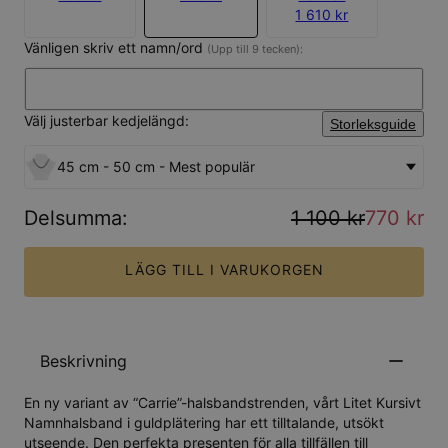
1 610 kr
Vänligen skriv ett namn/ord
(Upp till 9 tecken):
Välj justerbar kedjelängd:
Storleksguide
45 cm - 50 cm - Mest populär
Delsumma
:
1 100 kr
770 kr
LÄGG TILL I VARUKORGEN
Beskrivning
En ny variant av “Carrie”-halsbandstrenden, vårt Litet Kursivt
Namnhalsband i guldplätering har ett tilltalande, utsökt
utseende. Den perfekta presenten för alla tillfällen till