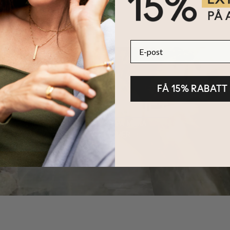
E-post
FÅ 15% RABATT
HÅLLBARHET
KÄRNAN PÅ MYKA
LÄS MER