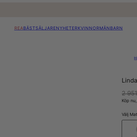
REA
BÄSTSÄLJARE
NYHETER
KVINNOR
MÄN
BARN
H
Linda
2 951
Köp nu
Välj Mat