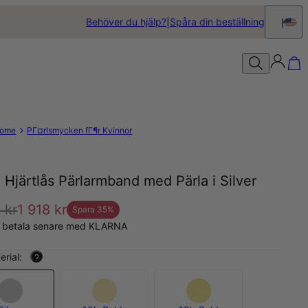
Behöver du hjälp?
Spåra din beställning
ome
PГ¤rlsmycken fГ¶r Kvinnor
 Hjärtlås Pärlarmband med Pärla i Silver
 kr
1 918 kr
Spara
35
%
, betala senare med KLARNA
erial:
?