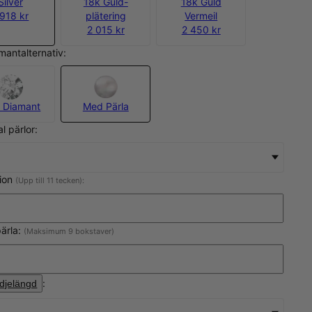
Silver
18k Guld-
18k Guld
 918 kr
plätering
Vermeil
2 015 kr
2 450 kr
amantalternativ:
 Diamant
Med Pärla
al pärlor:
tion
(Upp till 11 tecken):
ärla:
(Maksimum 9 bokstaver)
:
djelängd