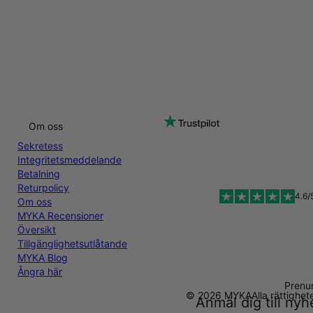
Om oss
Sekretess
Integritetsmeddelande
Betalning
Returpolicy
4.6/
Om oss
MYKA Recensioner
Översikt
Tillgänglighetsutlåtande
MYKA Blog
Ångra här
Prenu
© 2026 MYKA
Alla rättighe
Anmäl dig till ny