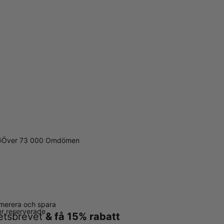
Över 73 000 Omdömen
5
merera och spara
ter reserverade
hetsbrevet
& få 15% rabatt