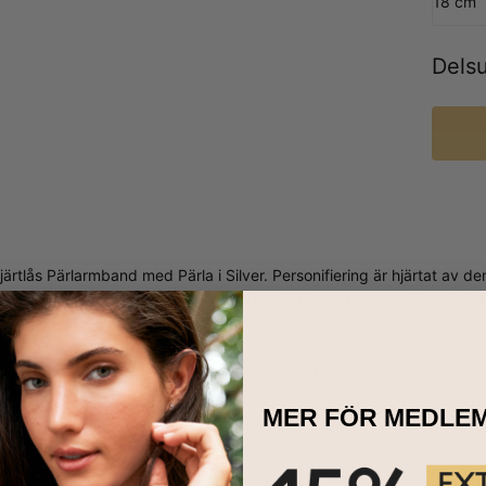
18 cm
Dels
ärtlås Pärlarmband med Pärla i Silver. Personifiering är hjärtat av
inspirerande ord eller kärleksfulla uttryck, tillsammans med en pärl
mband.
ad av silver.
ingsbar med upp till 10 namnberlocker och 1 pärlhänge.
lig i 2 kedjelängder.
stäver är versaler.
MER FÖR MEDLE