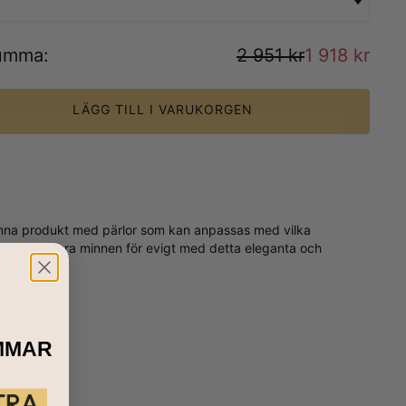
umma
:
2 951 kr
1 918 kr
LÄGG TILL I VARUKORGEN
 denna produkt med pärlor som kan anpassas med vilka
hänge. Värdera minnen för evigt med detta eleganta och
MMAR