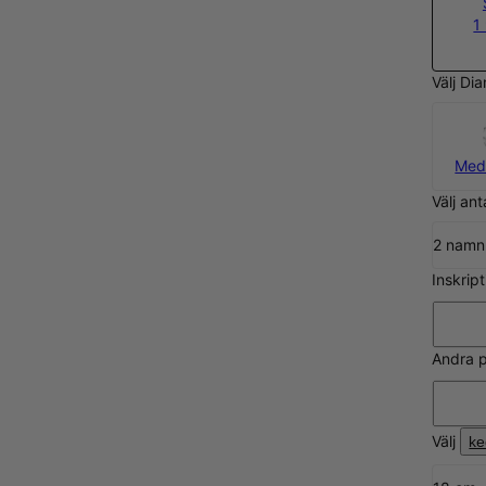
1
Välj Di
Med
Välj ant
2 namn
Inskrip
Andra p
Välj
ke