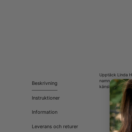
Upptäck Linda Hj
namn som helst, 
Beskrivning
känslosamma ar
Tillverk
Instruktioner
Anpassn
Tillgäng
Information
Alla bok
Leverans och returer