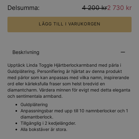
Delsumma
:
4 200 kr
2 730 kr
LÄGG TILL I VARUKORGEN
Beskrivning
Upptäck Linda Toggle Hjärtberlockarmband med pärla i
Guldplätering. Personifiering är hjärtat av denna produkt
med pärlor som kan anpassas med vilka namn, inspirerande
ord eller kärleksfulla fraser som helst bredvid en
diamantcharm. Värdera minnen för evigt med detta eleganta
och sentimentala armband.
Guldplätering
Anpassningsbar med upp till 10 namnberlocker och 1
diamantberlock.
Tillgänglig i 2 kedjelängder.
Alla bokstäver är stora.