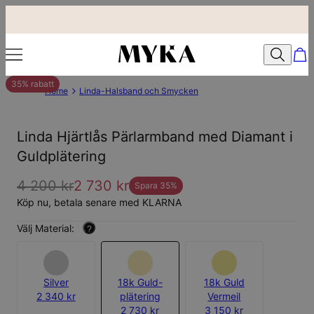
35% rabatt
Home
Linda-Halsband och Smycken
Linda Hjärtlås Pärlarmband med Diamant i
Guldplätering
4 200 kr
2 730 kr
Spara
35
%
Köp nu, betala senare med KLARNA
Välj Material:
?
Silver
18k Guld-
18k Guld
2 340 kr
plätering
Vermeil
2 730 kr
3 150 kr