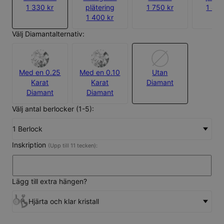
1 330 kr
plätering
1 750 kr
1 400
1 400 kr
Välj Diamantalternativ:
Med en 0.25
Med en 0.10
Utan
Karat
Karat
Diamant
Diamant
Diamant
Välj antal berlocker (1-5):
1 Berlock
Inskription
(Upp till 11 tecken):
Lägg till extra hängen?
Hjärta och klar kristall