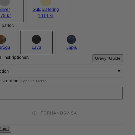
Silver
Guldplätering
978 kr
1 114 kr
 pärlor:
eröga
Lava
Lapis
al inskriptioner:
Gravyr Guide
ption
inskription
(Upp till 9 tecken):
FÖRHANDSVISA
längd