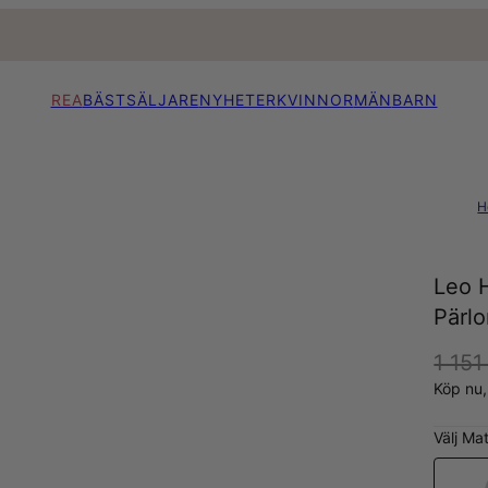
REA
BÄSTSÄLJARE
NYHETER
KVINNOR
MÄN
BARN
H
Leo 
Pärlo
1 151
Köp nu
Välj Mat