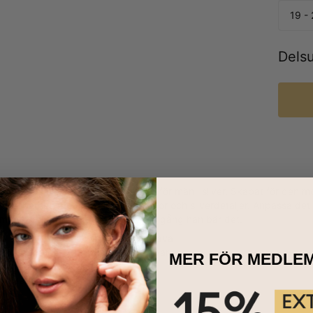
19 -
Dels
d vår personliga Leo Lava armband för män i silver. Skapat för den 
 hållbarhet, med halvädla lavapärlor och silverdetaljer. Anpassa det
m han kommer att uppskatta varje gång han bär det.
ad av silver och halvädelstenar av lava
ingsbar med 1-4 namn, 9 tecken varje
MER FÖR MEDLE
lig i 1 justerbar storlek
stäver är stora