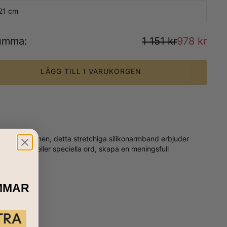
 21 cm
umma
:
1 151 kr
978 kr
LÄGG TILL I VARUKORGEN
moderna mannen, detta stretchiga silikonarmband erbjuder
 med namn eller speciella ord, skapa en meningsfull
MMAR