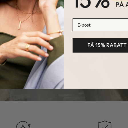
E-post
FÅ 15% RABATT
HÅLLBARHET
KÄRNAN PÅ MYKA
LÄS MER