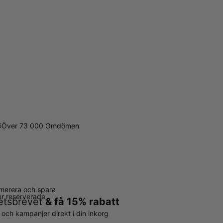
Över 73 000 Omdömen
5
merera och spara
ter reserverade
hetsbrevet
& få 15% rabatt
r och kampanjer direkt i din inkorg