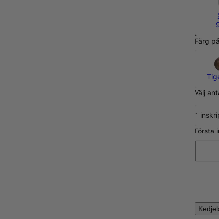
Färg på
Tig
Välj ant
1 inskri
Första 
Kedje