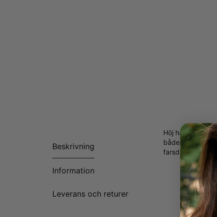
Höj hans stil me
både komfort och
Beskrivning
farsdagsgåva so
Tillverk
Information
Anpassn
Tillgäng
Leverans och returer
Alla bok