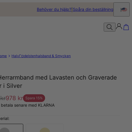
Behöver du hjälp?
Spåra din beställning
ome
HalvГ¤delstenhalsband & Smycken
Herrarmband med Lavasten och Graverade
r i Silver
 kr
978 kr
Spara
15
%
, betala senare med KLARNA
erial: