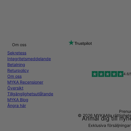
Om oss
Sekretess
Integritetsmeddelande
Betalning
Returpolicy
4.6/
Om oss
MYKA Recensioner
Översikt
Tillgänglighetsutlåtande
MYKA Blog
Ångra här
Prenu
© 2026 MYKA
Alla rättighe
Anmäl dig till ny
Exklusiva försäljninga