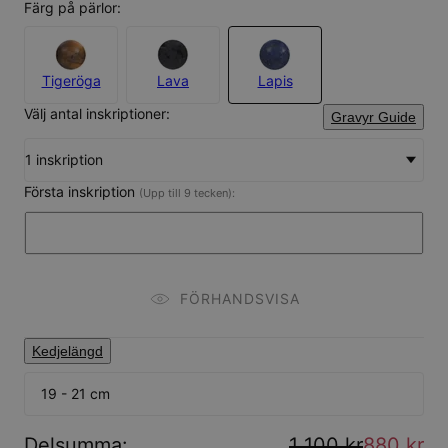
Färg på pärlor:
Tigeröga
Lava
Lapis
Välj antal inskriptioner:
Gravyr Guide
1 inskription
Första inskription
(Upp till 9 tecken):
FÖRHANDSVISA
Kedjelängd
19 - 21 cm
Delsumma
:
1 100 kr
880 kr