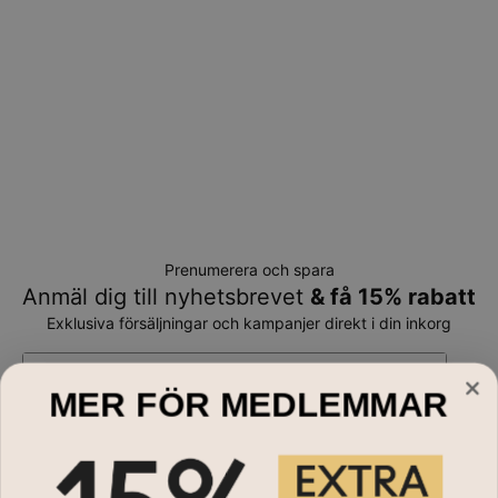
Prenumerera och spara
Anmäl dig till nyhetsbrevet
& få 15% rabatt
Exklusiva försäljningar och kampanjer direkt i din inkorg
E-mail*
MER FÖR MEDLEMMAR