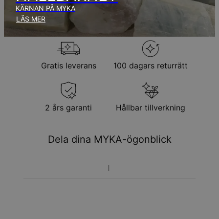
KÄRNAN PÅ MYKA
Returpolicy
LÄS MER
Observera att personliga smycken är unika och endast kan
returneras för utbyte eller butikskredit
Gratis leverans
100 dagars returrätt
2 års garanti
Hållbar tillverkning
Dela dina MYKA-ögonblick