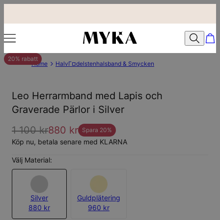
20% rabatt
Home
HalvГ¤delstenhalsband & Smycken
Leo Herrarmband med Lapis och
Graverade Pärlor i Silver
1 100 kr
880 kr
Spara
20
%
Köp nu, betala senare med KLARNA
Välj Material:
Silver
Guldplätering
880 kr
960 kr