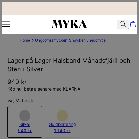
Home
Ungdomssmycken: Smycken ungdom tjej
Lager på Lager Halsband Månadsfjäril och
Sten i Silver
940 kr
Köp nu, betala senare med KLARNA
Välj Material:
Silver
Guldplätering
940 kr
1 140 kr