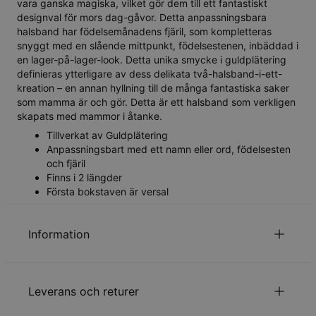
vara ganska magiska, vilket gör dem till ett fantastiskt
designval för mors dag-gåvor. Detta anpassningsbara
halsband har födelsemånadens fjäril, som kompletteras
snyggt med en slående mittpunkt, födelsestenen, inbäddad i
en lager-på-lager-look. Detta unika smycke i guldplätering
definieras ytterligare av dess delikata två-halsband-i-ett-
kreation – en annan hyllning till de många fantastiska saker
som mamma är och gör. Detta är ett halsband som verkligen
skapats med mammor i åtanke.
Tillverkat av Guldplätering
Anpassningsbart med ett namn eller ord, födelsesten
och fjäril
Finns i 2 längder
Första bokstaven är versal
Information
ID:
110-01-3707-89
Huvudmaterial
Ansvarsfullt framtagna material
Leverans och returer
Kedjetyp
Ankarkedja
Kedjelängd
En storlek