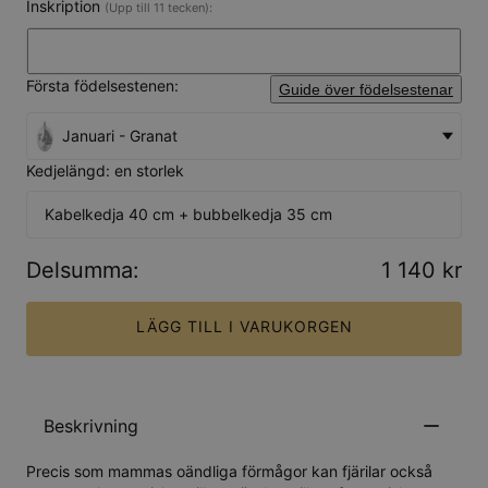
Inskription
(Upp till 11 tecken):
Första födelsestenen:
Guide över födelsestenar
Januari - Granat
Kedjelängd: en storlek
Kabelkedja 40 cm + bubbelkedja 35 cm
Delsumma
:
1 140 kr
LÄGG TILL I VARUKORGEN
Beskrivning
Precis som mammas oändliga förmågor kan fjärilar också