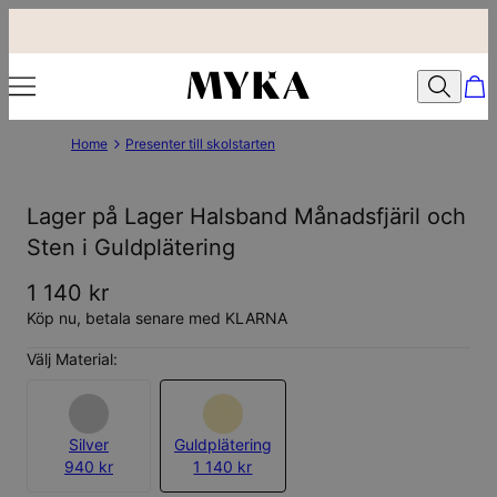
Home
Presenter till skolstarten
Lager på Lager Halsband Månadsfjäril och
Sten i Guldplätering
1 140 kr
Köp nu, betala senare med KLARNA
Välj Material:
Silver
Guldplätering
940 kr
1 140 kr