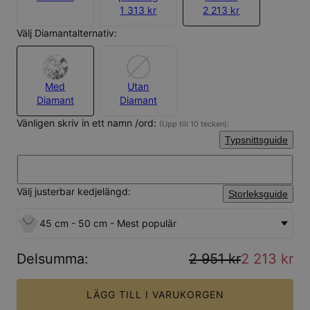
1 313 kr
2 213 kr
Välj Diamantalternativ:
Med
Utan
Diamant
Diamant
Vänligen skriv in ett namn /ord:
(Upp till 10 tecken):
Typsnittsguide
Välj justerbar kedjelängd:
Storleksguide
45 cm - 50 cm - Mest populär
Delsumma
:
2 951 kr
2 213 kr
LÄGG TILL I VARUKORGEN