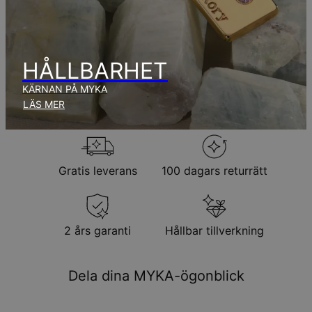
aug.
Inga extra kostnader tillkommer.
Observera att den tid som nämnts ovan innefattar
produktionstid.
HÅLLBARHET
KÄRNAN PÅ MYKA
Returpolicy
LÄS MER
Observera att personliga smycken är unika och endast kan
returneras för utbyte eller butikskredit
Gratis leverans
100 dagars returrätt
2 års garanti
Hållbar tillverkning
Dela dina MYKA-ögonblick