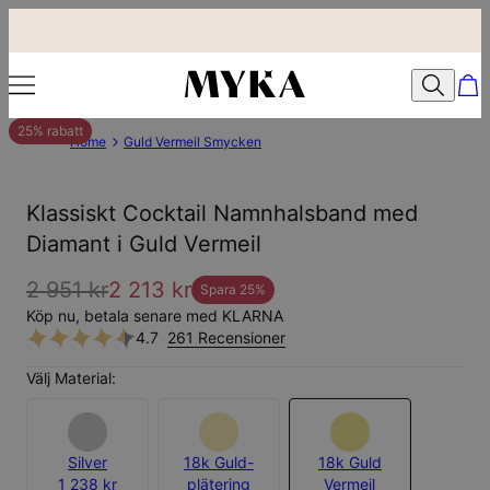
25% rabatt
Home
Guld Vermeil Smycken
Klassiskt Cocktail Namnhalsband med
Diamant i Guld Vermeil
2 951 kr
2 213 kr
Spara
25
%
Köp nu, betala senare med KLARNA
4.7
261 Recensioner
Välj Material:
Silver
18k Guld-
18k Guld
1 238 kr
plätering
Vermeil