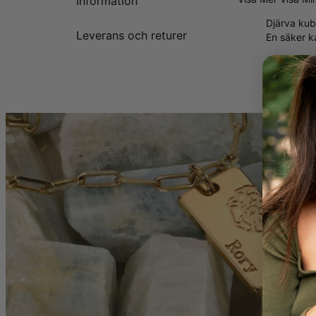
Information
Varför Han Komme
Djärva kub
Detta armband är
Leverans och returer
En säker k
ledigare stil. De
FLER VAL:
Glöm inte att ta 