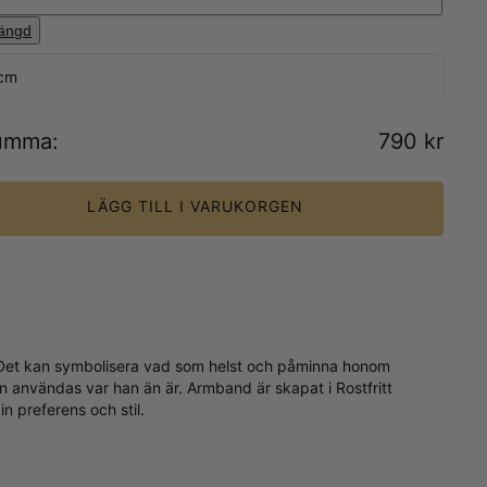
längd
5cm
umma
:
790 kr
LÄGG TILL I VARUKORGEN
olo. Det kan symbolisera vad som helst och påminna honom
n användas var han än är. Armband är skapat i Rostfritt
 preferens och stil.