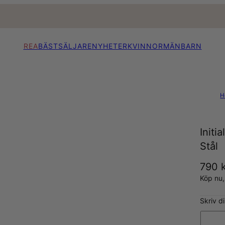
REA
BÄSTSÄLJARE
NYHETER
KVINNOR
MÄN
BARN
H
Initi
Stål
790 
Köp nu
Skriv di