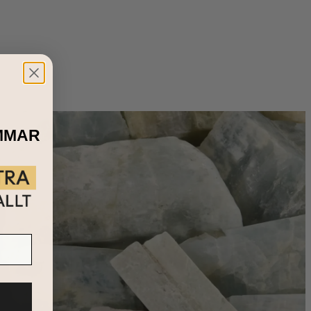
elista! Den är enkel att matcha med kostym eller en
ar.
ör att unna den där speciella personen.
MMAR