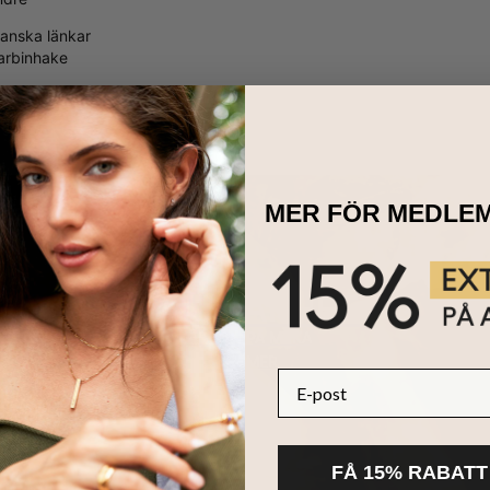
r Att Älska Det:
anska länkar
 en tidlös klassiker - ett armband som många män har på deras önsk
arbinhake
t är både ett vackert smycke och en påminnelse att han är i dina tank
en titt på vår hela kollektion där du kan hitta fler armband för män, f
MER FÖR MEDLE
HÅLLBARHET
KÄRNAN PÅ MYKA
LÄS MER
E-post
FÅ 15% RABATT