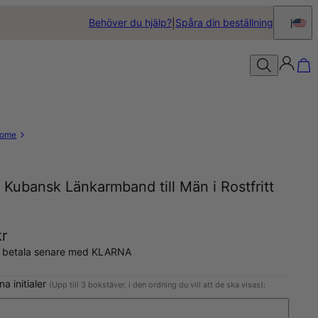
Behöver du hjälp?
Spåra din beställning
ome
al Kubansk Länkarmband till Män i Rostfritt
kr
, betala senare med KLARNA
na initialer
(Upp till 3 bokstäver, i den ordning du vill att de ska visas):