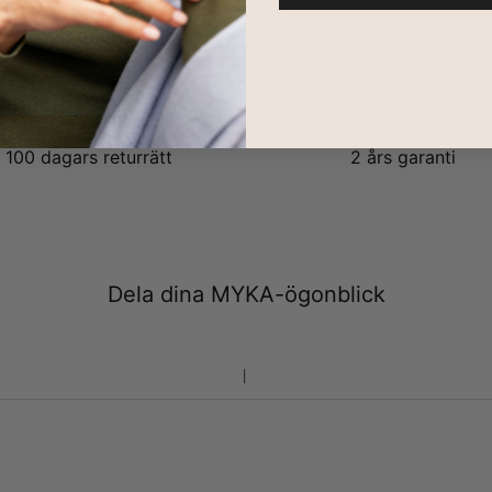
100 dagars returrätt
2 års garanti
Dela dina MYKA-ögonblick