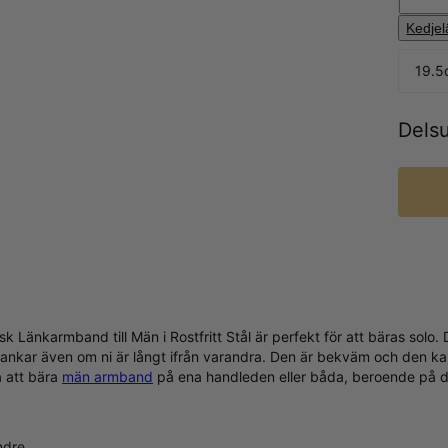
Kedje
19.
Dels
nsk Länkarmband till Män i Rostfritt Stål är perfekt för att bäras s
a tankar även om ni är långt ifrån varandra. Den är bekväm och den ka
a att bära
män armband
på ena handleden eller båda, beroende på din
ndre