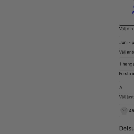
Välj din
Juni - 
Välj an
1 hang
Första in
A
Välj ju
45
Dels