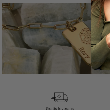
Fler Val:
Detta halsband hi
Bokstavhalsband
Gratis leverans