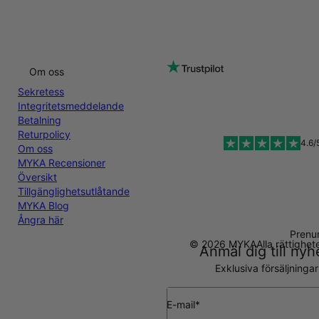
Om oss
Sekretess
Integritetsmeddelande
Betalning
Returpolicy
4.6/
Om oss
MYKA Recensioner
Översikt
Tillgänglighetsutlåtande
MYKA Blog
Ångra här
Prenu
© 2026 MYKA
Alla rättighe
Anmäl dig till ny
Exklusiva försäljninga
E-mail*