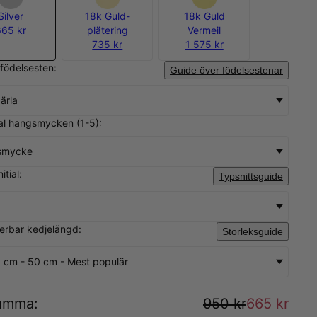
Silver
18k Guld-
18k Guld
665 kr
plätering
Vermeil
735 kr
1 575 kr
 födelsesten:
Guide över födelsestenar
pärla
tal hangsmycken (1-5):
smycke
itial:
Typsnittsguide
sterbar kedjelängd:
Storleksguide
 cm - 50 cm - Mest populär
umma
:
950 kr
665 kr