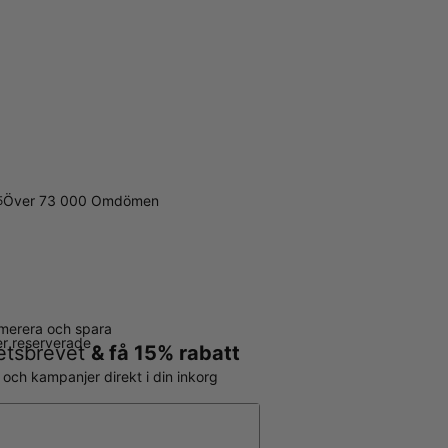
Över 73 000 Omdömen
5
merera och spara
ter reserverade
hetsbrevet
& få 15% rabatt
r och kampanjer direkt i din inkorg