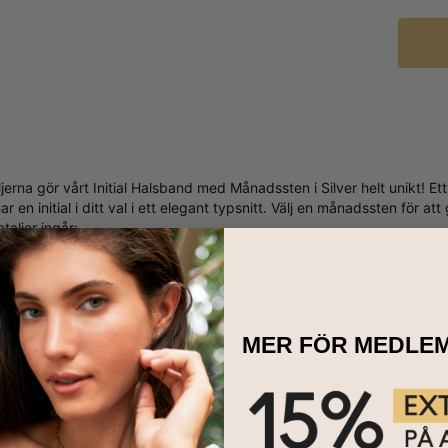
ljerna gör vårt Initial Halsband med Månadssten i Silver helt unikt! 
r en initial i ditt val i ett elegant typsnitt. Välj en månadssten för at
etaljer ingår:
v
istall månadssten
i silver
MER FÖR MEDLE
ndre
band är en favorit:
en vacker present som är populär bland vänner och dina nära och kära, 
kling samtidigt som den tillför en elegant touch på varje halsringning.