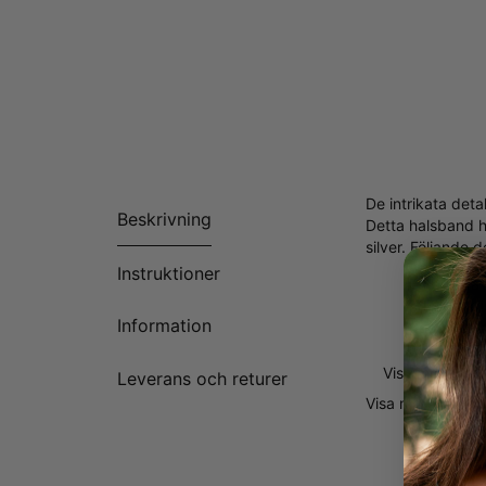
De intrikata deta
Beskrivning
Detta halsband ha
silver. Följande d
Instruktioner
En boksta
En äkta kr
Information
Bead kedja 
Visa mer
Leverans och returer
Visa mer
Visa mi
Varför detta hals
Det är inte bara 
initial av en äls