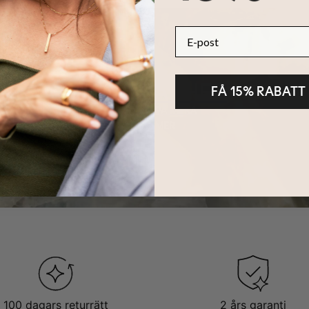
E-post
ttas i:
 Kollektionen
HÅLLBARHET
FÅ 15% RABATT
KÄRNAN PÅ MYKA
LÄS MER
100 dagars returrätt
2 års garanti