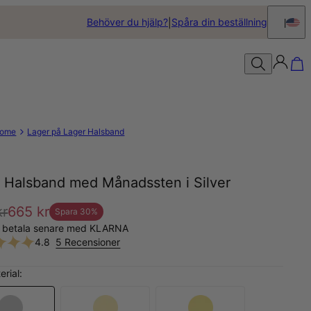
Behöver du hjälp?
Spåra din beställning
ome
Lager på Lager Halsband
al Halsband med Månadssten i Silver
kr
665 kr
Spara
30
%
, betala senare med KLARNA
4.8
5 Recensioner
erial: