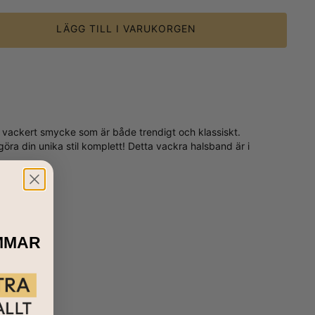
LÄGG TILL I VARUKORGEN
Ett vackert smycke som är både trendigt och klassiskt.
t göra din unika stil komplett! Detta vackra halsband är i
MMAR
det är det ideala sättet att bära din egna initial eller en