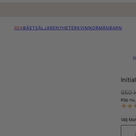
REA
BÄSTSÄLJARE
NYHETER
KVINNOR
MÄN
BARN
H
Initi
950 
Köp nu
Välj Mat