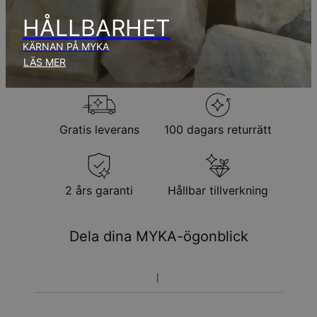
Observera att den tid som nämnts ovan innefattar
produktionstid.
HÅLLBARHET
KÄRNAN PÅ MYKA
Returpolicy
LÄS MER
Observera att personliga smycken är unika och endast kan
returneras för utbyte eller butikskredit
Gratis leverans
100 dagars returrätt
2 års garanti
Hållbar tillverkning
Dela dina MYKA-ögonblick