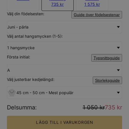
735 kr
1 575 kr
Välj din födelsesten:
Guide över födelsestenar
Juni - pärla
Välj antal hangsmycken (1-5):
1 hangsmycke
Första initial:
Typsnittsguide
A
Välj justerbar kedjelängd:
Storleksguide
45 cm - 50 cm - Mest populär
Delsumma
:
1 050 kr
735 kr
LÄGG TILL I VARUKORGEN