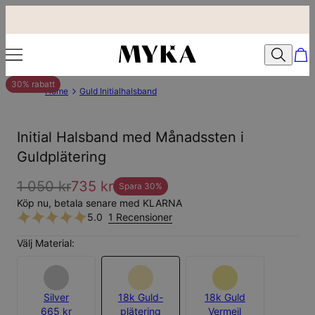
30% rabatt
Home
Guld Initialhalsband
Initial Halsband med Månadssten i
Guldplätering
1 050 kr
735 kr
Spara
30
%
Köp nu, betala senare med KLARNA
5.0
1 Recensioner
Välj Material:
Silver
18k Guld-
18k Guld
665 kr
plätering
Vermeil