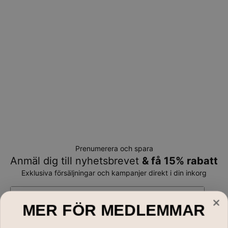
Prenumerera och spara
Anmäl dig till nyhetsbrevet
& få 15% rabatt
Exklusiva försäljningar och kampanjer direkt i din inkorg
E-mail*
MER FÖR MEDLEMMAR