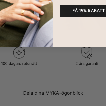
LÄS MER
FÅ 15% RABATT
100 dagars returrätt
2 års garanti
Dela dina MYKA-ögonblick