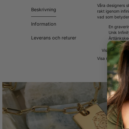
Våra designers sk
Beskrivning
rakt igenom infi
vad som betyder 
Information
En graveri
Unik Infini
Leverans och returer
Ärtlänksked
Visa mer
Visa mer
Visa mi
Vad Gör detta Ha
Vare sig du vill 
betydelsefull pla
många personliga
Fler Val:
Kolla in vår kolle