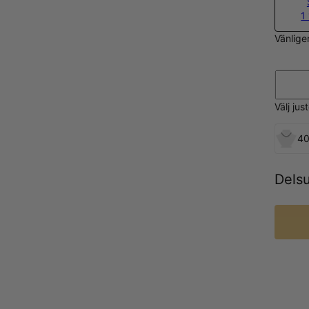
1
Vänlige
Välj ju
40
Dels