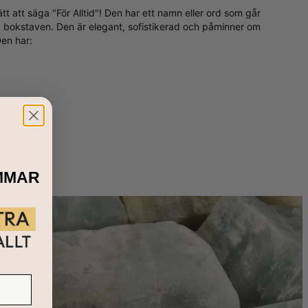
sätt att säga "För Alltid"! Den har ett namn eller ord som går
a bokstaven. Den är elegant, sofistikerad och påminner om
en har:
rfekta sättet att påminnas om någon speciell som har en
MMAR
Styrka" eller ett ord med en mening som inte avslöjar för
 s i
Guldplätering
.