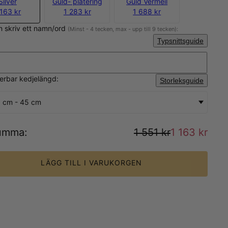
Silver
Guld- plätering
Guld Vermeil
 163 kr
1 283 kr
1 688 kr
n skriv ett namn/ord
(Minst - 4 tecken, max - upp till 9 tecken):
Typsnittsguide
sterbar kedjelängd:
Storleksguide
 cm - 45 cm
umma
:
1 551 kr
1 163 kr
LÄGG TILL I VARUKORGEN