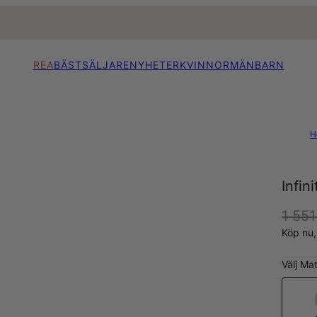
REA
BÄSTSÄLJARE
NYHETER
KVINNOR
MÄN
BARN
H
Infin
1 551
Köp nu
Välj Mat