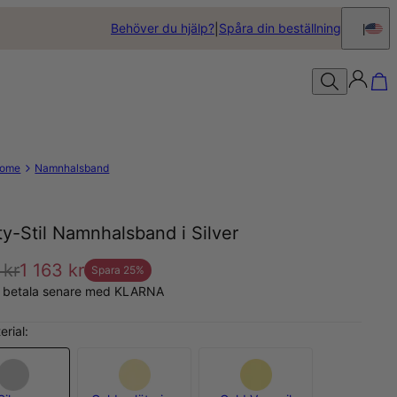
Behöver du hjälp?
Spåra din beställning
ome
Namnhalsband
ity-Stil Namnhalsband i Silver
 kr
1 163 kr
Spara
25
%
, betala senare med KLARNA
erial: