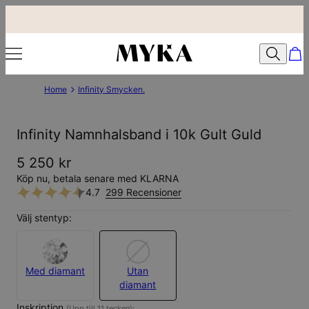
Home
Infinity Smycken.
Infinity Namnhalsband i 10k Gult Guld
5 250 kr
Köp nu, betala senare med KLARNA
4.7
299 Recensioner
Välj stentyp:
Med diamant
Utan
diamant
Inskription
(Upp till 11 tecken):