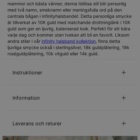
mammor och bästa vänner, denna tidlösa stil blir personlig
med två namn, smeknamn eller meningsfulla ord på den
centrala bågen i infinityhalsbandet. Detta personliga smycke
är tillverkat av 10K guld med matchande drottninglänk i 10K
guld som ger en ljuvlig, balanserad look. Perfekt för att bära
varje dag och kommer utan tvekan att bli en favorit. Liksom
andra stilar i vår
infinity halsband kollektion
, finns detta
ljuvliga smycke också i
sterlingsilver
,
18k guldplätering
,
18k
roséguldplätering
,
10k vitguld
eller
14k guld
.
Instruktioner
Endast första bokstaven är versal.
för att se stilen på fonten.
Klicka här
Information
för att se vår kedjelängds guide.
Klicka här
ID:
109-01-832-22
Kedjelängden som nämns på vår webbsida inkluderar
Huvudmaterial
10k gulguld
inte hängmycket.
Leverans och returer
Kedjetyp
Ankarkedja
Läs om vår
.
säkerhetspolicy för barn
Kedjelängd
35 cm / 40 cm / 45 cm / 50 cm / 55 cm
Kontakta oss gärna via
Epost
för speciella önskemål eller
Stil / Kollektion
Infinity Kollektionen
Din beställning kommer att skickas med följande
frågor.