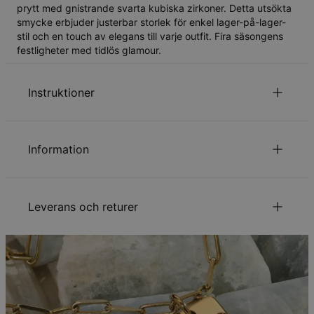
prytt med gnistrande svarta kubiska zirkoner. Detta utsökta
smycke erbjuder justerbar storlek för enkel lager-på-lager-
stil och en touch av elegans till varje outfit. Fira säsongens
festligheter med tidlös glamour.
Instruktioner
för att se vår kedjelängds guide.
Klicka här
Information
Läs om vår
.
säkerhetspolicy för barn
Kontakta oss gärna via
Epost
för speciella önskemål eller
ID:
110-03-4503-89
frågor.
Huvudmaterial
Ansvarsfullt framtagna material
Leverans och returer
Kedjelängd
15 - 22 cm, justerbar
Hängsmyckets höjd
1.78mm
Typ av sten
Svarta Zirconia
Din beställning kommer att skickas med följande
Hypoallergenisk
Nickelfri
leveranssätt:
Metod
Beräknat leveransdatum
Få det senast