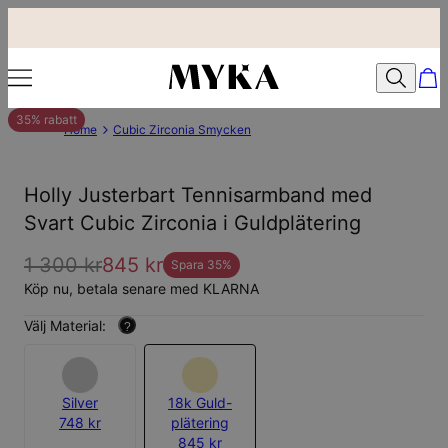
35% rabatt
Home
Cubic Zirconia Smycken
Holly Justerbart Tennisarmband med
Svart Cubic Zirconia i Guldplätering
1 300 kr
845 kr
Spara
35
%
Köp nu, betala senare med KLARNA
Välj Material:
?
Silver
18k Guld-
748 kr
plätering
845 kr