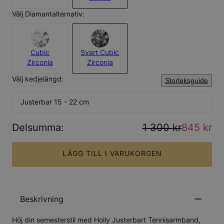
Välj Diamantalternativ:
Cubic
Svart Cubic
Zirconia
Zirconia
Välj kedjelängd:
Storleksguide
Justerbar 15 - 22 cm
Delsumma
:
1 300 kr
845 kr
LÄGG TILL I VARUKORGEN
Beskrivning
Höj din semesterstil med Holly Justerbart Tennisarmband,