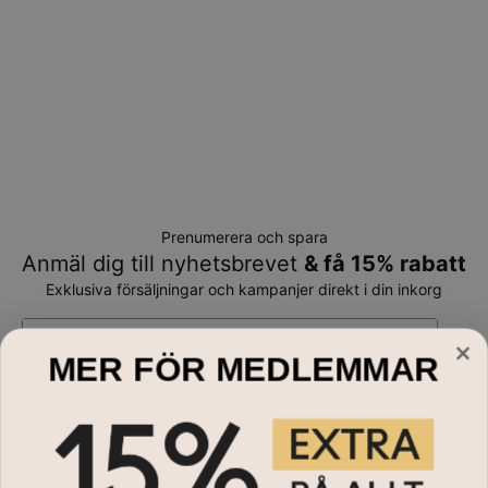
Prenumerera och spara
Anmäl dig till nyhetsbrevet
& få 15% rabatt
Exklusiva försäljningar och kampanjer direkt i din inkorg
E-mail*
MER FÖR MEDLEMMAR
Handla till