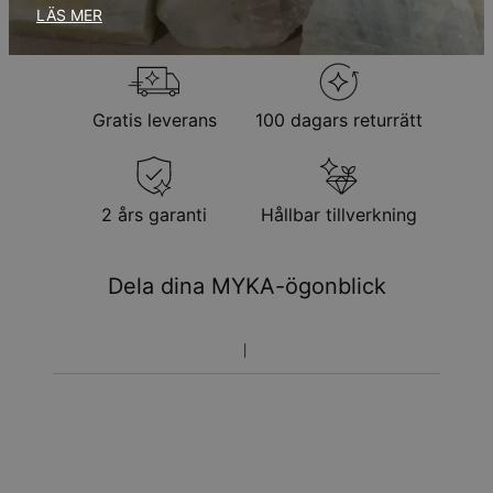
Returpolicy
LÄS MER
Observera att personliga smycken är unika och endast kan
returneras för utbyte eller butikskredit
Gratis leverans
100 dagars returrätt
2 års garanti
Hållbar tillverkning
Dela dina MYKA-ögonblick