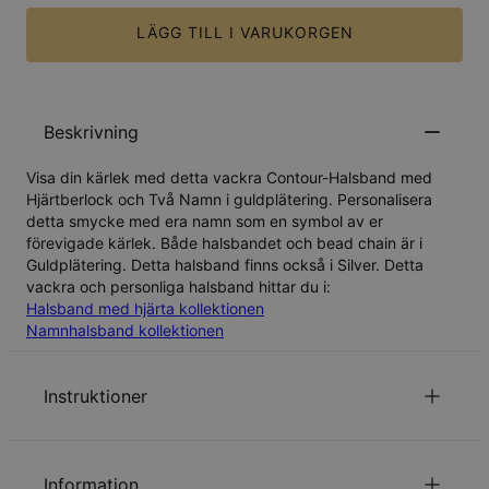
LÄGG TILL I VARUKORGEN
Beskrivning
Visa din kärlek med detta vackra Contour-Halsband med
Hjärtberlock och Två Namn i guldplätering. Personalisera
detta smycke med era namn som en symbol av er
förevigade kärlek. Både halsbandet och bead chain är i
Guldplätering. Detta halsband finns också i
Silver
. Detta
vackra och personliga halsband hittar du i:
Halsband med hjärta kollektionen
Namnhalsband kollektionen
Instruktioner
för att se vår kedjelängds guide.
Klicka här
Information
Läs om vår
.
säkerhetspolicy för barn