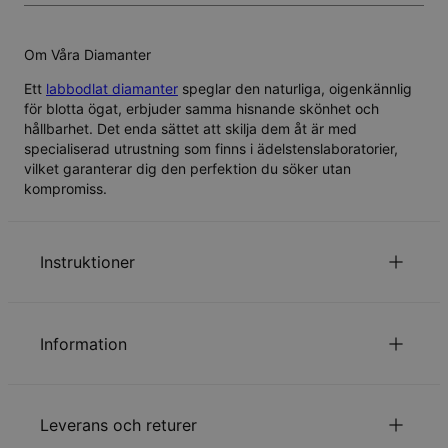
Om Våra Diamanter
Ett
labbodlat diamanter
speglar den naturliga, oigenkännlig
för blotta ögat, erbjuder samma hisnande skönhet och
hållbarhet. Det enda sättet att skilja dem åt är med
specialiserad utrustning som finns i ädelstenslaboratorier,
vilket garanterar dig den perfektion du söker utan
kompromiss.
Instruktioner
Första bokstaven är versal.
för att se vår kedjelängds guide.
Klicka här
Information
Läs om vår
.
säkerhetspolicy för barn
ID:
110-01-2032-90
Kontakta oss gärna via
Epost
för speciella önskemål elle
Huvudmaterial
Ansvarsfullt framtagna material
Leverans och returer
Kedjetyp
Ankarkedja
Kedjelängd
Justerbar