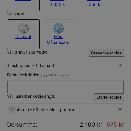
1 650 kr
2 550 kr
Välj sten:
Diamant
Med
Månadssten
Välj gravyr alternativ:
Graveringsguide
1 Inskription + 1 diamant
Första inskription
(Upp till 9 tecken):
Välj justerbar kedjelängd:
Storleksguide
45 cm - 50 cm - Mest populär
Delsumma
:
2 100 kr
1 575 kr