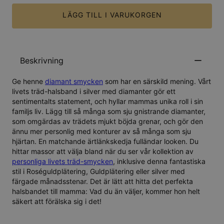
LÄGG TILL I VARUKORGEN
Beskrivning
Ge henne
diamant smycken
som har en särskild mening. Vårt
livets träd-halsband i silver med diamanter gör ett
sentimentalts statement, och hyllar mammas unika roll i sin
familjs liv. Lägg till så många som sju gnistrande diamanter,
som omgärdas av trädets mjukt böjda grenar, och gör den
ännu mer personlig med konturer av så många som sju
hjärtan. En matchande ärtlänkskedja fulländar looken. Du
hittar massor att välja bland när du ser vår kollektion av
personliga livets träd-smycken
, inklusive denna fantastiska
stil i
Roséguldplätering
,
Guldplätering
eller
silver
med
färgade månadsstenar. Det är lätt att hitta det perfekta
halsbandet till mamma: Vad du än väljer, kommer hon helt
säkert att förälska sig i det!