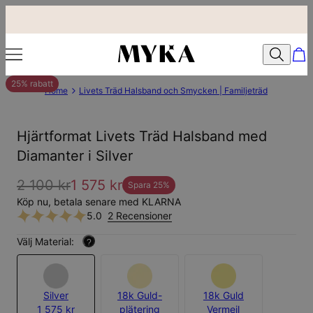
25% rabatt
Home
Livets Träd Halsband och Smycken | Familjeträd
Hjärtformat Livets Träd Halsband med
Diamanter i Silver
2 100 kr
1 575 kr
Spara
25
%
Köp nu, betala senare med KLARNA
5.0
2 Recensioner
Välj Material:
?
Silver
18k Guld-
18k Guld
1 575 kr
plätering
Vermeil