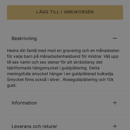
LÄGG TILL I VARUKORGEN
Beskrivning
Hedra din familj med med en gravering och en månadssten
för varje barn på månadsstenhalsband för mödrar. Välj upp
till sex namn och sex stenar för att skräddarsy det
hjärtformade hängsmycket i guldplätering. Detta
meningsfulla smycket hänger i en guldpläterad kulkedja.
Smycket finns också i
silver
,
Roseguldplätering
och
10k
guld
.
Information
ID:
110-01-1352-89
Huvudmaterial
Ansvarsfullt framtagna material
Leverans och returer
Mått
32.51mm x 32mm