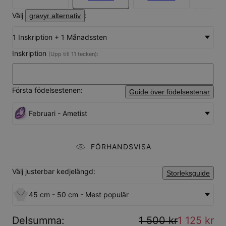
Välj
:
gravyr alternativ
1 Inskription + 1 Månadssten
Inskription
(Upp till 11 tecken):
Första födelsestenen:
Guide över födelsestenar
Februari - Ametist
FÖRHANDSVISA
Välj justerbar kedjelängd:
Storleksguide
45 cm - 50 cm - Mest populär
Delsumma
:
1 500 kr
1 125 kr