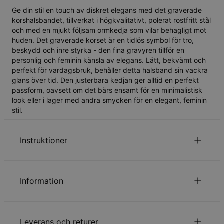
Ge din stil en touch av diskret elegans med det graverade
korshalsbandet, tillverkat i högkvalitativt, polerat rostfritt stål
och med en mjukt följsam ormkedja som vilar behagligt mot
huden. Det graverade korset är en tidlös symbol för tro,
beskydd och inre styrka - den fina gravyren tillför en
personlig och feminin känsla av elegans. Lätt, bekvämt och
perfekt för vardagsbruk, behåller detta halsband sin vackra
glans över tid. Den justerbara kedjan ger alltid en perfekt
passform, oavsett om det bärs ensamt för en minimalistisk
look eller i lager med andra smycken för en elegant, feminin
stil.
Instruktioner
Kontakta oss gärna via
Epost
för speciella önskemål eller
frågor.
Information
ID:
110-62-5035-11
Huvudmaterial
Rostfritt stål
Leverans och returer
Kedjetyp
Ormkedja