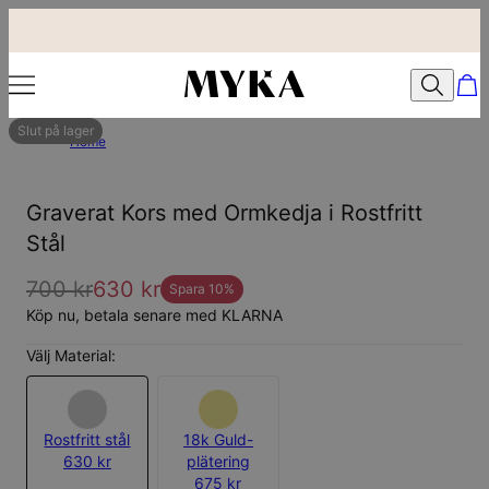
Slut på lager
Home
Graverat Kors med Ormkedja i Rostfritt
Stål
700 kr
630 kr
Spara
10
%
Köp nu, betala senare med KLARNA
Välj Material:
Rostfritt stål
18k Guld-
630 kr
plätering
675 kr