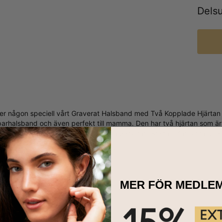
Dels
ller någon speciell vårt Graverat Halsband med Två Kopplade Hjärtan
parhalsband och även perfekt till mamma. Den har två hjärtan som är
 två graveringar och två äkta månadsstenar i Kristall i färgerna du sj
med två unika sammanförda hjärtan
rd
nar i kristaller
 i silver
MER FÖR MEDLE
ndre
 Det: