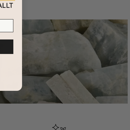
er du väljer, betydelsen kommer att vara helt unik för dig.
r och den kommer helt säkert att uppskattas i många år!
täck vår hela kollektion där du kan hitta många
fler