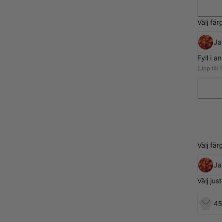
Välj fä
Ja
Fyll i 
(Upp till 
Välj fä
Ja
Välj ju
45