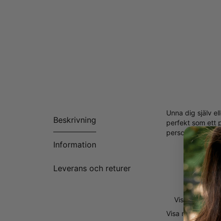
Unna dig själv e
Beskrivning
perfekt som ett 
personifieras med
Information
En design 
2 namn/ o
Leverans och returer
2 månadsste
En kulkedja
Visa mer
Visa mer
Visa mi
Varför Alla Älskar