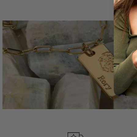
Detta halsband ka
Den är underbar 
FLER VAL:
Detta halsband f
smycken till ma