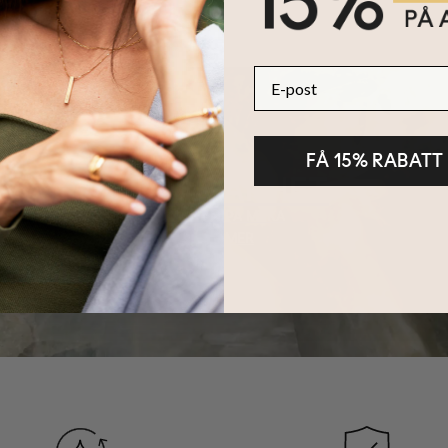
n personifieras till vem som helst - det spelar ingen roll vilka detalj
hur du än stylar den. Det är en vacker påminnelse av bandet ni dela
E-post
inns även i
Guldplätering
,
Roseguldplätering
och
10K Rent Guld
. Upp
mma
.
FÅ 15% RABATT
HÅLLBARHET
KÄRNAN PÅ MYKA
LÄS MER