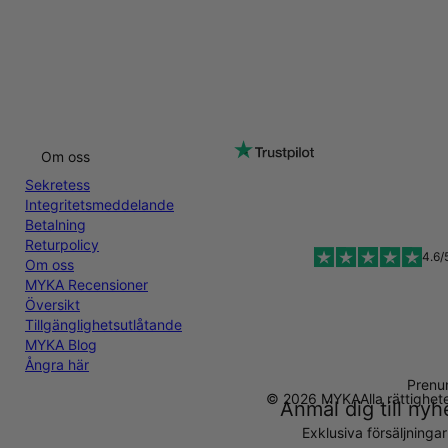
Om oss
Sekretess
Integritetsmeddelande
Betalning
Returpolicy
4.6/
Om oss
MYKA Recensioner
Översikt
Tillgänglighetsutlåtande
MYKA Blog
Ångra här
Prenu
© 2026 MYKA
Alla rättighe
Anmäl dig till ny
Exklusiva försäljninga