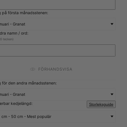
rg på första månadsstenen:
nuari - Granat
andra namn / ord:
10 tecken)
FÖRHANDSVISA
rg för den andra månadsstenen:
nuari - Granat
sterbar kedjelängd:
Storleksguide
 cm - 50 cm - Mest populär