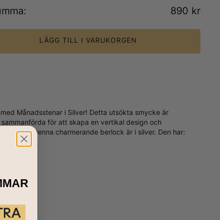
umma
:
890 kr
LÄGG TILL I VARUKORGEN
 med Månadsstenar i Silver! Detta utsökta smycke är
 sammanförda för att skapa en vertikal design och
älv väljer. Denna charmerande berlock är i silver. Den har:
MMAR