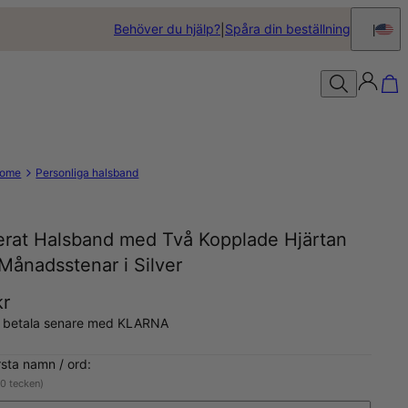
Behöver du hjälp?
Spåra din beställning
ome
Personliga halsband
erat Halsband med Två Kopplade Hjärtan
Månadsstenar i Silver
kr
, betala senare med KLARNA
örsta namn / ord:
10 tecken)