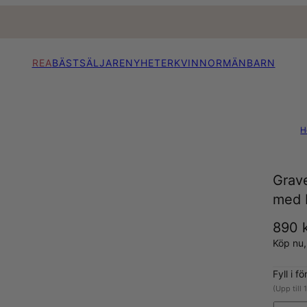
REA
BÄSTSÄLJARE
NYHETER
KVINNOR
MÄN
BARN
H
Grav
med 
890 
Köp nu
Fyll i f
(Upp till 