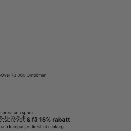
Över 73 000 Omdömen
5
merera och spara
ter reserverade
hetsbrevet
& få 15% rabatt
r och kampanjer direkt i din inkorg