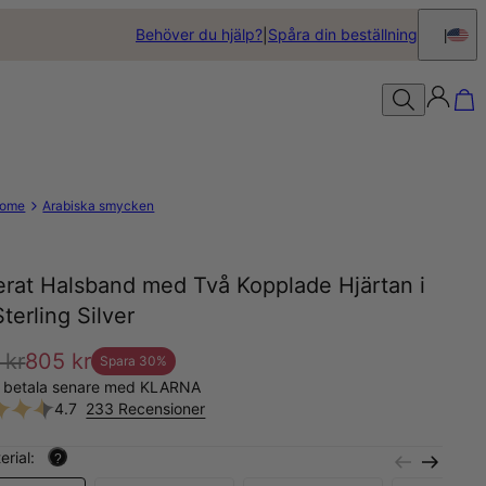
Behöver du hjälp?
Spåra din beställning
ome
Arabiska smycken
erat Halsband med Två Kopplade Hjärtan i
terling Silver
 kr
805 kr
Spara
30
%
, betala senare med KLARNA
4.7
233 Recensioner
erial:
?