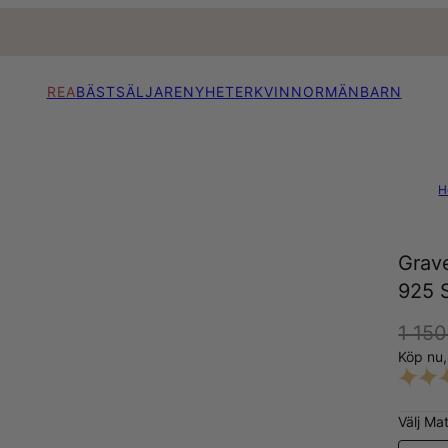
REA
BÄSTSÄLJARE
NYHETER
KVINNOR
MÄN
BARN
H
Grav
925 S
1 150
Köp nu
Välj Mat