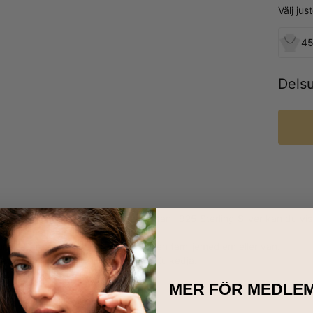
Välj ju
45
Dels
 Halsband med Två Kopplade Hjärtan i 925 Sterling Silver
kan du vis
med denna romantiska present.
nderbar och personlig present till en familjemedlem eller vän.
ndet kommer med en
Sterling Silver Kulkedja.
et finns också I
Guldpläterat
.
MER FÖR MEDLE