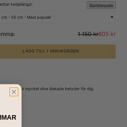
sterbar kedjelängd:
Storleksguide
 cm - 50 cm - Mest populär
umma
:
1 150 kr
805 kr
LÄGG TILL I VARUKORGEN
a världen hur mycket dina älskade betyder för dig.
MMAR