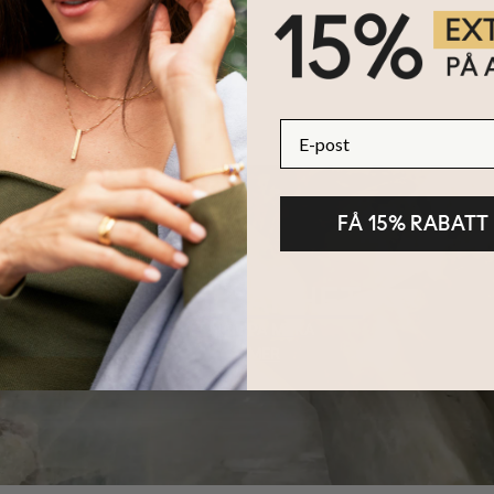
E-post
FÅ 15% RABATT
HÅLLBARHET
KÄRNAN PÅ MYKA
LÄS MER