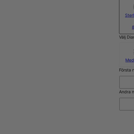
Sterl
Välj Di
Med
Första
Andra 