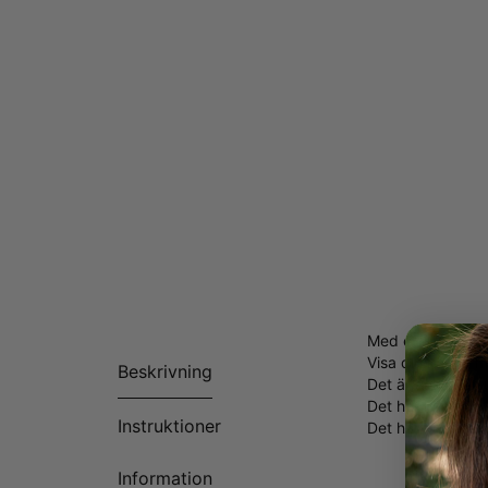
Med ett
Graverat
Visa din kärlek 
Beskrivning
Det är också en u
Det här halsba
Instruktioner
Det här halsband
Information