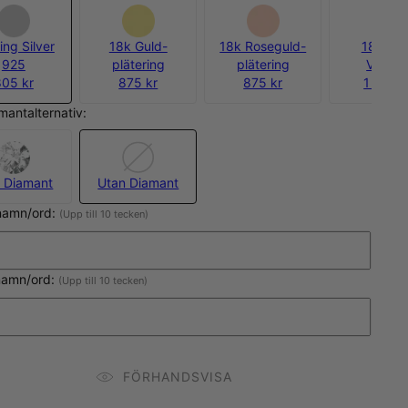
ing Silver
18k Guld-
18k Roseguld-
18k Gul
925
plätering
plätering
Vermei
805 kr
875 kr
875 kr
1 225 k
amantalternativ:
 Diamant
Utan Diamant
 namn/ord:
(Upp till 10 tecken)
namn/ord:
(Upp till 10 tecken)
FÖRHANDSVISA