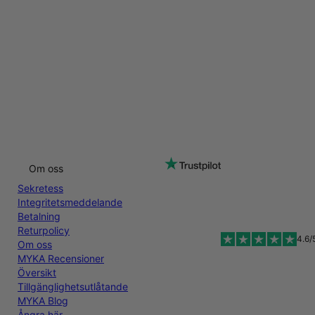
Om oss
Sekretess
Integritetsmeddelande
Betalning
Returpolicy
4.6/
Om oss
MYKA Recensioner
Översikt
Tillgänglighetsutlåtande
MYKA Blog
Ångra här