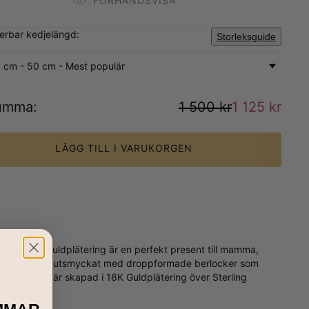
FÖRHANDSVISA
sterbar kedjelängd:
Storleksguide
 cm - 50 cm - Mest populär
umma
:
1 500 kr
1 125 kr
LÄGG TILL I VARUKORGEN
 droppe i guldplätering är en perfekt present till mamma,
iga smycket är utsmyckat med droppformade berlocker som
typsnitt. Den är skapad i 18K Guldplätering över Sterling