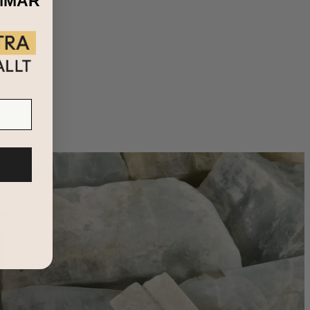
MMAR
ar bråttom. Det bästa av allt är att det är en kärleksfull
la kollektion där du kan hitta
fler familjehalsband
och de