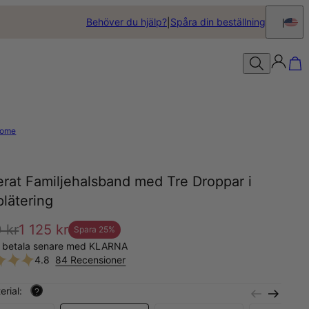
Behöver du hjälp?
Spåra din beställning
ome
rat Familjehalsband med Tre Droppar i
lätering
 kr
1 125 kr
Spara
25
%
, betala senare med KLARNA
4.8
84 Recensioner
erial:
?