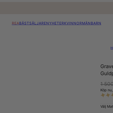
REA
BÄSTSÄLJARE
NYHETER
KVINNOR
MÄN
BARN
H
Grave
Guldp
1 500
Köp nu
Välj Mat