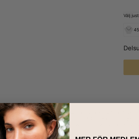
Välj ju
45
Dels
ch har en vacker form, vårt Graverade familjehalsband format som en
mor och den perfekta presenten till dig med! Detta vackra och lyx
å varandra. Varje berlock har en gravering i ditt val i ett attraktivt 