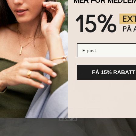
MER FÖR MEDLE
dropp berlocker
g per berlock
sterande typsnitt
skedja i 18K Guldplätering
ndre
 Det:
E-post
istikerat, detta halsband går med allt så det är enkelt att bära när du h
 som får hennes värld att snurra.
FÅ 15% RABATT
inns även i
Sterling Silver
och
18K Roseguldplätering
. Upptäck vår he
HÅLLBARHET
KÄRNAN PÅ MYKA
LÄS MER