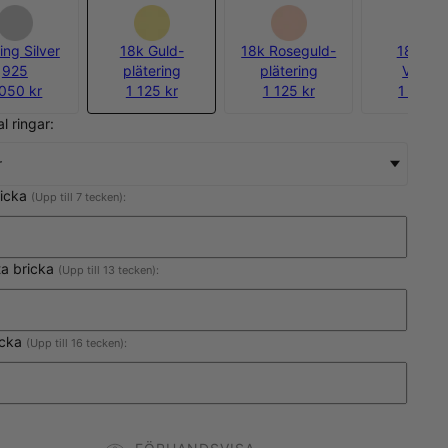
ing Silver
18k Guld-
18k Roseguld-
18k Gul
925
plätering
plätering
Vermei
 050 kr
1 125 kr
1 125 kr
1 500 k
al ringar:
r
ricka
(Upp till 7 tecken):
ta bricka
(Upp till 13 tecken):
icka
(Upp till 16 tecken):