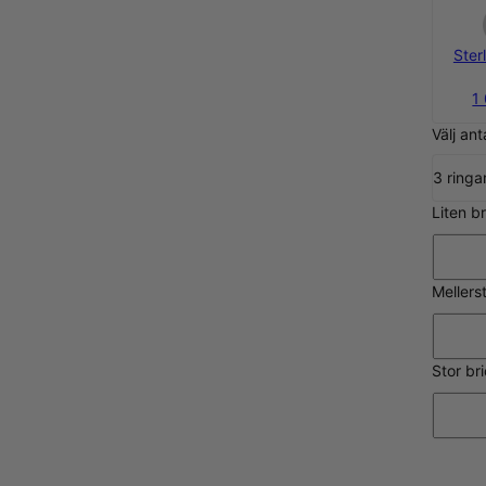
Sterl
1
Välj ant
3 ringa
Liten b
Mellers
Stor br