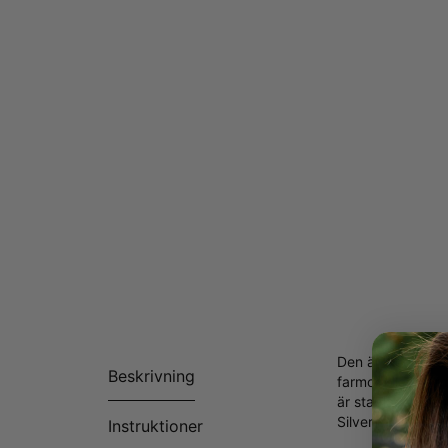
Den är elegant o
Beskrivning
farmor eller mor
är staplade ovanp
Silver och har:
Instruktioner