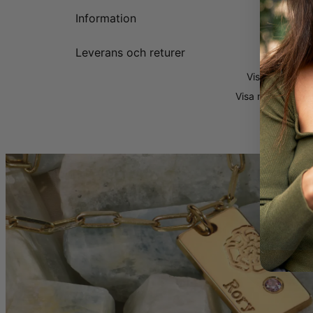
3 eller 4 
Information
1 graverin
Ett kontra
En ärtlänk
Leverans och returer
Visa mer
Visa mer
Visa mi
Varför Alla Älskar
Stilfullt och sof
påminnelse om de
FLER VAL:
Detta halsband f
senaste stilarna!