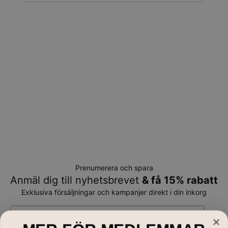
Prenumerera och spara
Anmäl dig till nyhetsbrevet
& få 15% rabatt
Exklusiva försäljningar och kampanjer direkt i din inkorg
E-mail*