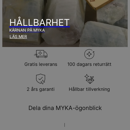
Inga extra kostnader tillkommer.
Observera att den tid som nämnts ovan innefattar
produktionstid.
HÅLLBARHET
KÄRNAN PÅ MYKA
Returpolicy
LÄS MER
Observera att personliga smycken är unika och endast kan
returneras för utbyte eller butikskredit
Gratis leverans
100 dagars returrätt
2 års garanti
Hållbar tillverkning
Dela dina MYKA-ögonblick