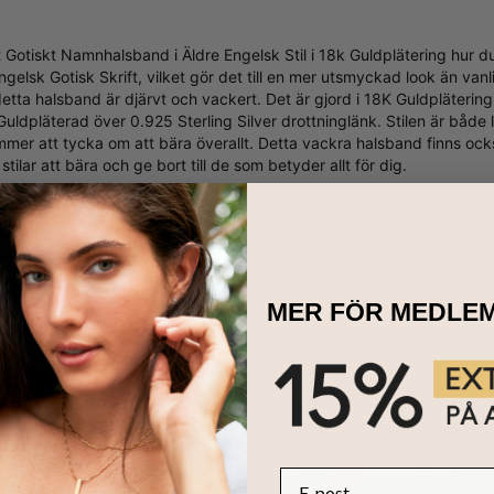
 Gotiskt Namnhalsband i Äldre Engelsk Stil i 18k Guldplätering hur du
ngelsk Gotisk Skrift, vilket gör det till en mer utsmyckad look än vanli
tta halsband är djärvt och vackert. Det är gjord i 18K Guldplätering
ldpläterad över 0.925 Sterling Silver drottninglänk. Stilen är både
mer att tycka om att bära överallt. Detta vackra halsband finns ock
 stilar att bära och ge bort till de som betyder allt för dig.
MER FÖR MEDLE
E-post