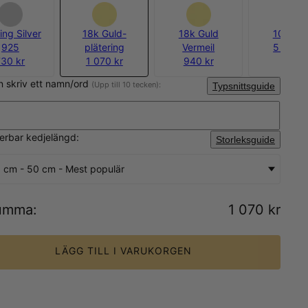
ing Silver
18k Guld-
18k Guld
10k Gul
925
plätering
Vermeil
5 550 k
730 kr
1 070 kr
940 kr
n skriv ett namn/ord
(Upp till 10 tecken):
Typsnittsguide
sterbar kedjelängd:
Storleksguide
 cm - 50 cm - Mest populär
umma
:
1 070 kr
LÄGG TILL I VARUKORGEN