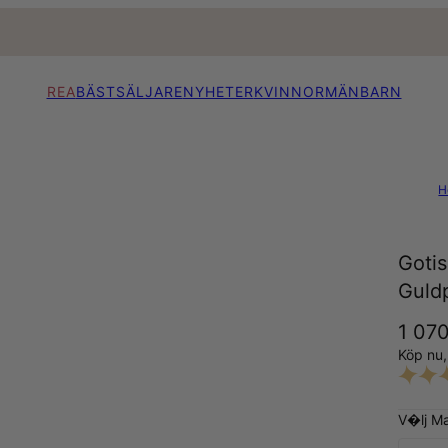
REA
BÄSTSÄLJARE
NYHETER
KVINNOR
MÄN
BARN
H
Gotis
Guldp
1 070
Köp nu
V�lj Ma