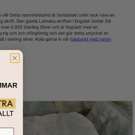
 vill! Detta namnhalsband är fantastiskt unikt tack vare en
g skrift. Den gamla Latinska skriften i Engelsk Gotisk Stil
 över 0.925 Sterling Silver och är ihopsatt med en
 lyxig och och oförglömlig och det gör detta smycket en
så i
sterling silver
. Kolla gärna in vår
halsband med namn-
MMAR