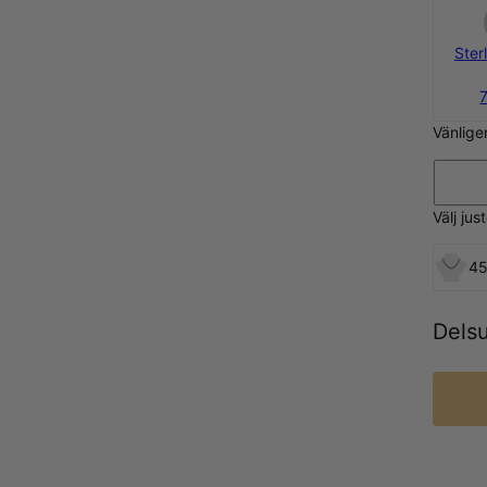
Sterl
Vänlige
Välj ju
45
Dels