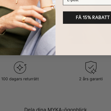
HÅLLBARHET
KÄRNAN PÅ MYKA
LÄS MER
FÅ 15% RABATT
100 dagars returrätt
2 års garanti
Dela dina MYKA-ögonblick