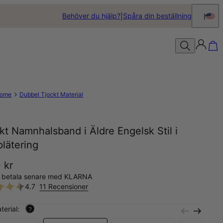
Behöver du hjälp?
Spåra din beställning
ome
Dubbel Tjockt Material
kt Namnhalsband i Äldre Engelsk Stil i
lätering
 kr
, betala senare med KLARNA
4.7
11 Recensioner
terial:
?