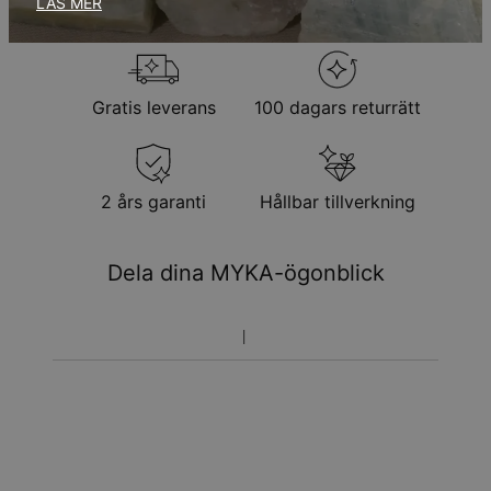
LÄS MER
Observera att personliga smycken är unika och endast kan
returneras för utbyte eller butikskredit
Gratis leverans
100 dagars returrätt
2 års garanti
Hållbar tillverkning
Dela dina MYKA-ögonblick