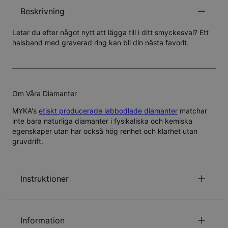
Beskrivning
Letar du efter något nytt att lägga till i ditt smyckesval? Ett
halsband med graverad ring kan bli din nästa favorit.
Om Våra Diamanter
MYKA's
etiskt producerade labbodlade diamanter
matchar
inte bara naturliga diamanter i fysikaliska och kemiska
egenskaper utan har också hög renhet och klarhet utan
gruvdrift.
Instruktioner
för att se vår kedjelängds guide.
Klicka här
Information
Läs om vår
.
säkerhetspolicy för barn