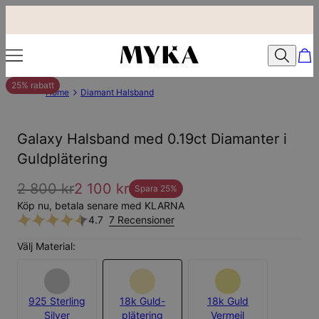
25% rabatt
Home
Diamant Halsband
Galaxy Halsband med 0.19ct Diamanter i
Guldplätering
2 800 kr
2 100 kr
Spara
25
%
Köp nu, betala senare med KLARNA
4.7
7 Recensioner
Välj Material:
925 Sterling
18k Guld-
18k Guld
Silver
plätering
Vermeil