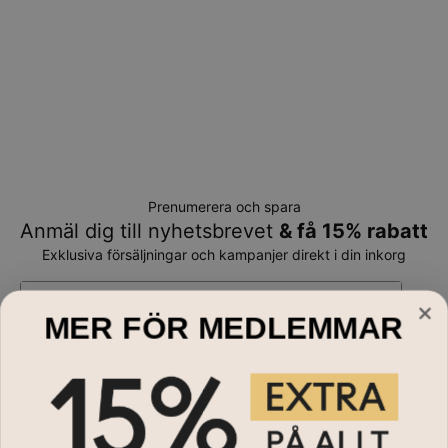
Prenumerera och spara
Anmäl dig till nyhetsbrevet
& få 15% rabatt
Exklusiva försäljningar och kampanjer direkt i din inkorg
E-mail*
MER FÖR MEDLEMMAR
Handla till
Halsband