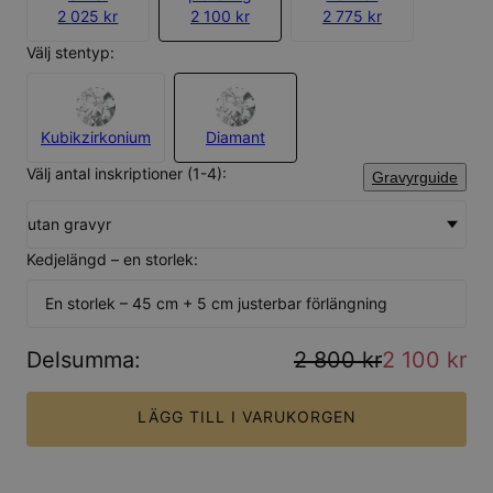
2 025 kr
2 100 kr
2 775 kr
Välj stentyp:
Kubikzirkonium
Diamant
Välj antal inskriptioner (1-4):
Gravyrguide
utan gravyr
Kedjelängd – en storlek:
En storlek – 45 cm + 5 cm justerbar förlängning
Delsumma
:
2 800 kr
2 100 kr
LÄGG TILL I VARUKORGEN