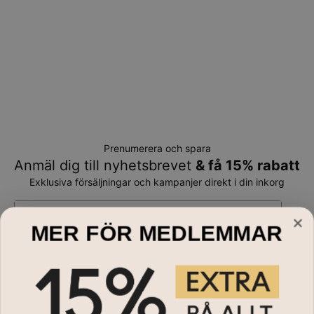
Prenumerera och spara
Anmäl dig till nyhetsbrevet
& få 15% rabatt
Exklusiva försäljningar och kampanjer direkt i din inkorg
E-mail*
MER FÖR MEDLEMMAR
Handla till