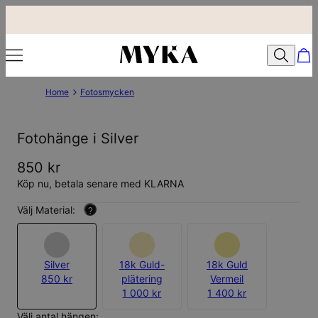
Home
Fotosmycken
Fotohänge i Silver
850 kr
Köp nu, betala senare med KLARNA
Välj Material:
?
Silver
18k Guld-
18k Guld
850 kr
plätering
Vermeil
1 000 kr
1 400 kr
Välj antal hängen: