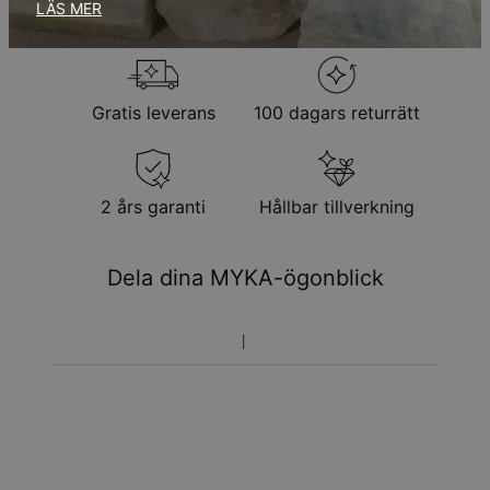
Returpolicy
LÄS MER
Observera att personliga smycken är unika och endast kan
returneras för utbyte eller butikskredit
Gratis leverans
100 dagars returrätt
2 års garanti
Hållbar tillverkning
Dela dina MYKA-ögonblick