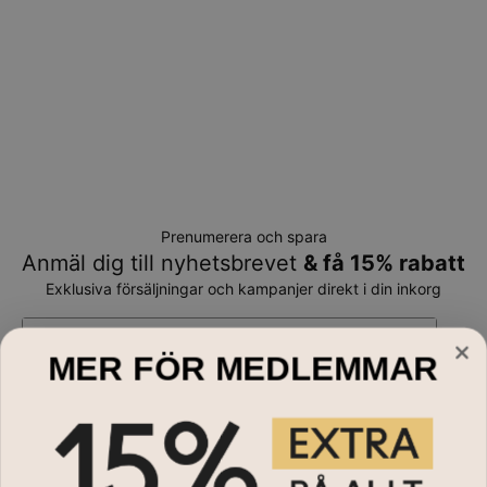
Prenumerera och spara
Anmäl dig till nyhetsbrevet
& få 15% rabatt
Exklusiva försäljningar och kampanjer direkt i din inkorg
E-mail*
MER FÖR MEDLEMMAR
Handla till