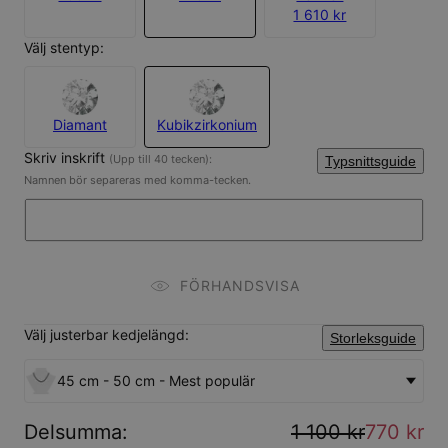
1 610 kr
Välj stentyp:
Diamant
Kubikzirkonium
Skriv inskrift
(Upp till 40 tecken):
Typsnittsguide
Namnen bör separeras med komma-tecken.
FÖRHANDSVISA
Välj justerbar kedjelängd:
Storleksguide
45 cm - 50 cm - Mest populär
Delsumma
:
1 100 kr
770 kr