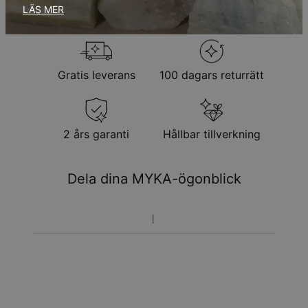
Returpolicy
LÄS MER
Observera att personliga smycken är unika och endast kan
returneras för utbyte eller butikskredit
Gratis leverans
100 dagars returrätt
2 års garanti
Hållbar tillverkning
Dela dina MYKA-ögonblick