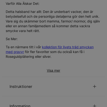
Varför Alla Älskar Det:
Detta halsband har allt: Den är underbart vacker, den är
betydelsefull och de personliga detaljerna gör den helt unik.
Vare sig du skämmer bort mamma, farmor/ mormor, dig själv
eller en annan familjemedlem så kommer detta vackra
smycke vara helt rätt.
Se Mer:
Ta en närmare titt i vår
kollektion för livets träd smycken
med gravyr
för fler favoriter som du också kan få i
Roseguldplätering
eller
silver
.
Visa mer
Instruktioner
Den första bokstaven har stora bokstäver.
att se vår kedjelängds guide.
Klicka här
Information