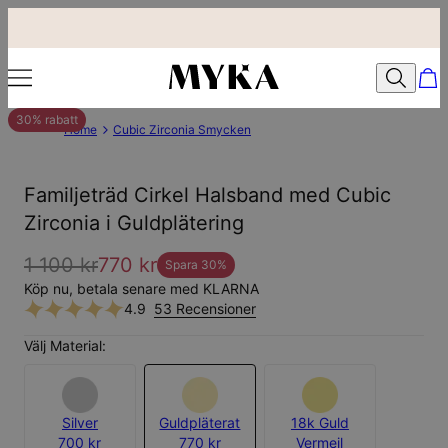
30% rabatt
Home
Cubic Zirconia Smycken
Familjeträd Cirkel Halsband med Cubic
Zirconia i Guldplätering
1 100 kr
770 kr
Spara
30
%
Köp nu, betala senare med KLARNA
4.9
53 Recensioner
Välj Material:
Silver
Guldpläterat
18k Guld
700 kr
770 kr
Vermeil