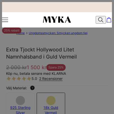
25% rabatt
Home
Ungdomssmycken: Smycken ungdom tjej
Extra Tjockt Hollywood Litet
Namnhalsband i Guld Vermeil
2 000 kr
1 500 kr
Spara
25
%
Köp nu, betala senare med KLARNA
5.0
2 Recensioner
Välj Material:
?
925 Sterling
18k Guld
Silver
Vermeil