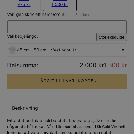
975 kr
1 500 kr
Vänligen skriv ett namn/ord
(Upp till 8 tecken):
Välj kedjelängd:
Storleksguide
45 cm - 50 cm - Mest populär
Delsumma
:
2 000 kr
1 500 kr
LÄGG TILL I VARUKORGEN
Beskrivning
Hitta det perfekta halsbandet att unna dig själv eller din
någon du håller kär. Vårt
Litet namnhalsband i 18k Guld Vermeil
ommer att vara smycket som kompletterar din outfit.
k