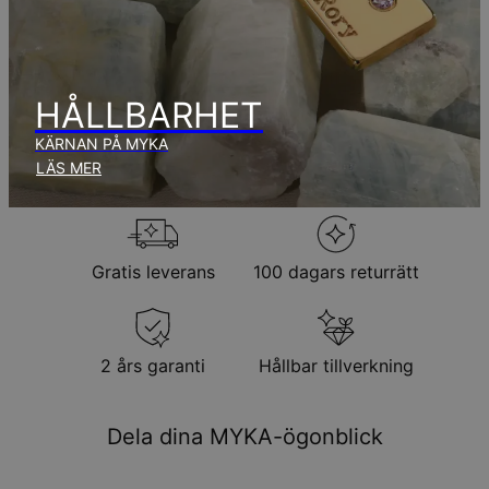
aug.
Inga extra kostnader tillkommer.
Observera att den tid som nämnts ovan innefattar
produktionstid.
HÅLLBARHET
KÄRNAN PÅ MYKA
Returpolicy
LÄS MER
Observera att personliga smycken är unika och endast kan
returneras för utbyte eller butikskredit
Gratis leverans
100 dagars returrätt
2 års garanti
Hållbar tillverkning
Dela dina MYKA-ögonblick