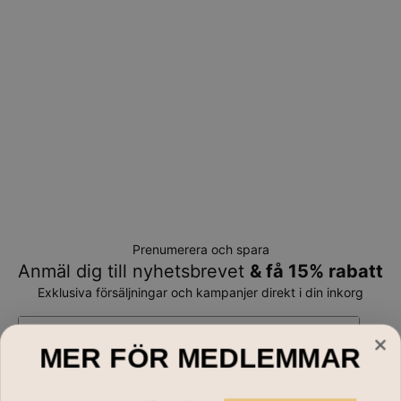
Prenumerera och spara
Anmäl dig till nyhetsbrevet
& få 15% rabatt
Exklusiva försäljningar och kampanjer direkt i din inkorg
E-mail*
MER FÖR MEDLEMMAR