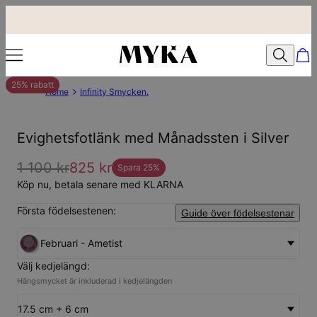
25% rabatt
Home
Infinity Smycken.
Evighetsfotlänk med Månadssten i Silver
1 100 kr
825 kr
Spara
25
%
Köp nu, betala senare med KLARNA
Första födelsestenen:
Guide över födelsestenar
Februari - Ametist
Välj kedjelängd:
Hängsmycket är inkluderad i kedjelängden
17.5 cm + 6 cm