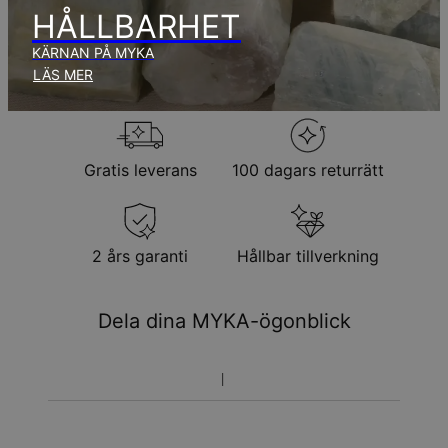
produktionstid.
HÅLLBARHET
KÄRNAN PÅ MYKA
Returpolicy
LÄS MER
Observera att personliga smycken är unika och endast kan
returneras för utbyte eller butikskredit
Gratis leverans
100 dagars returrätt
2 års garanti
Hållbar tillverkning
Dela dina MYKA-ögonblick