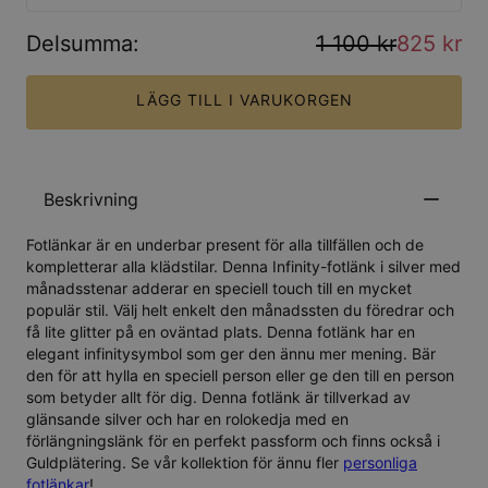
Delsumma
:
1 100 kr
825 kr
LÄGG TILL I VARUKORGEN
Beskrivning
Fotlänkar är en underbar present för alla tillfällen och de
kompletterar alla klädstilar. Denna Infinity-fotlänk i silver med
månadsstenar adderar en speciell touch till en mycket
populär stil. Välj helt enkelt den månadssten du föredrar och
få lite glitter på en oväntad plats. Denna fotlänk har en
elegant infinitysymbol som ger den ännu mer mening. Bär
den för att hylla en speciell person eller ge den till en person
som betyder allt för dig. Denna fotlänk är tillverkad av
glänsande silver och har en rolokedja med en
förlängningslänk för en perfekt passform och finns också i
Guldplätering
. Se vår kollektion för ännu fler
personliga
fotlänkar
!