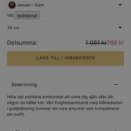
Januari - Siam
Välj
:
kedjelängd
19 cm
Delsumma
:
1 051 kr
788 kr
LÄGG TILL I VARUKORGEN
Beskrivning
Hitta det perfekta armbandet att unna dig själv eller din
någon du håller kär. Vårt Evighetsarmband med Månadssten
i guldplätering kommer att vara smycket som kompletterar
din outfit.