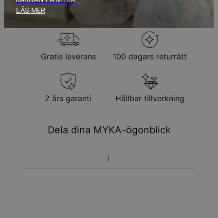
Returpolicy
LÄS MER
Observera att personliga smycken är unika och endast kan
returneras för utbyte eller butikskredit
Gratis leverans
100 dagars returrätt
2 års garanti
Hållbar tillverkning
Dela dina MYKA-ögonblick