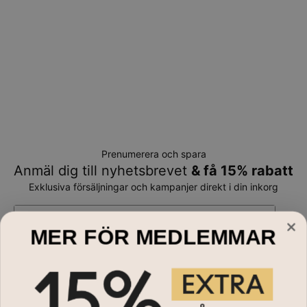
Prenumerera och spara
Anmäl dig till nyhetsbrevet
& få 15% rabatt
Exklusiva försäljningar och kampanjer direkt i din inkorg
E-mail*
MER FÖR MEDLEMMAR
Handla till