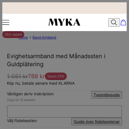
25% rabatt
Home
Band Armband
Evighetsarmband med Månadssten i
Guldplätering
1 051 kr
788 kr
Spara
25
%
Köp nu, betala senare med KLARNA
Vänligen skriv inskription:
Typsnittsguide
(Upp till 10 tecken)
Välj födelsesten:
Guide över födelsestenar