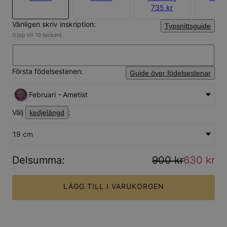
735 kr
Vänligen skriv inskription:
Typsnittsguide
(Upp till 10 tecken)
Första födelsestenen:
Guide över födelsestenar
Februari - Ametist
Välj
:
kedjelängd
19 cm
Delsumma
:
900 kr
630 kr
LÄGG TILL I VARUKORGEN