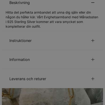
Beskrivning
Hitta det perfekta armbandet att unna dig själv eller din
någon du håller kär. Vårt Evighetsarmband med Månadssten
i 925 Sterling Silver kommer att vara smycket som
kompletterar din outfit.
Instruktioner
för att se vår kedjelängds guide.
Klicka här
Information
Läs om vår
.
säkerhetspolicy för barn
Kontakta oss gärna via
Epost
för speciella önskemål eller
ID:
110-03-1737-02
frågor.
Huvudmaterial
Sterlingsilver 925
Leverans och returer
Mått
7.87mm x 25.4mm
Kedjetyp
Ärtlänkskedja
Kedjelängd
14 cm / 16.5 cm / 19 cm / 21.5 cm
Din beställning kommer att skickas med följande
Stil / Kollektion
Infinity Kollektionen
leveranssätt:
Hypoallergenisk
Nickelfri
Metod
Beräknat leveransdatum