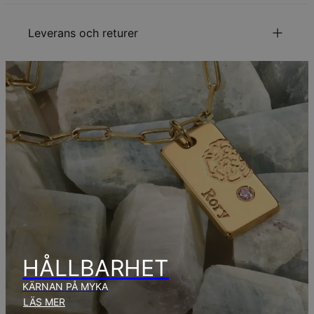
ID:
110-01-3753-21
frågor.
Kedjetyp
Ankarkedja
Leverans och returer
Kedjelängd
40 cm / 45 cm / 55 cm
Kedjeförlängning
5 cm
Mått på hängsmycke
25.78mm x 24.59mm
Din beställning kommer att skickas med följande
Typ av sten
Inläggning cubic zirconia månadssten
leveranssätt:
Hypoallergenisk
Nickelfri
Metod
Beräknat leveransdatum
Få det senast
Gratis leverans
mån 24 aug. - tis 25
aug.
Få det senast
Brådskande leverans
lör 15 aug. - mån 17
aug.
Inga extra kostnader tillkommer.
Observera att den tid som nämnts ovan innefattar
produktionstid.
HÅLLBARHET
KÄRNAN PÅ MYKA
Returpolicy
LÄS MER
Observera att personliga smycken är unika och endast kan