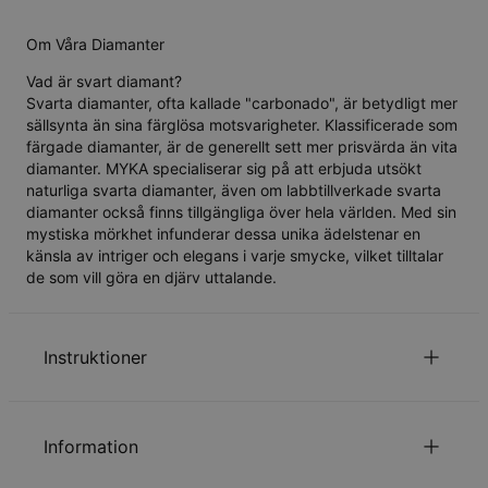
Om Våra Diamanter
Vad är svart diamant?
Svarta diamanter, ofta kallade "carbonado", är betydligt mer
sällsynta än sina färglösa motsvarigheter. Klassificerade som
färgade diamanter, är de generellt sett mer prisvärda än vita
diamanter. MYKA specialiserar sig på att erbjuda utsökt
naturliga svarta diamanter, även om labbtillverkade svarta
diamanter också finns tillgängliga över hela världen. Med sin
mystiska mörkhet infunderar dessa unika ädelstenar en
känsla av intriger och elegans i varje smycke, vilket tilltalar
de som vill göra en djärv uttalande.
Instruktioner
för att se vår kedjelängds guide.
Klicka här
Information
Läs om vår
.
säkerhetspolicy för barn
Kontakta oss gärna via
Epost
för speciella önskemål eller