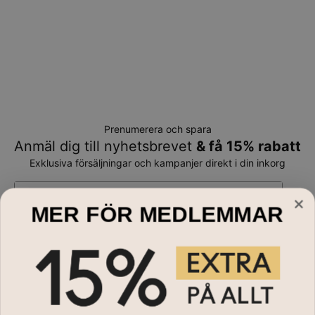
Prenumerera och spara
Anmäl dig till nyhetsbrevet
& få 15% rabatt
Exklusiva försäljningar och kampanjer direkt i din inkorg
E-mail*
MER FÖR MEDLEMMAR
Handla till
Halsband
Behöver du hjälp?
Armband