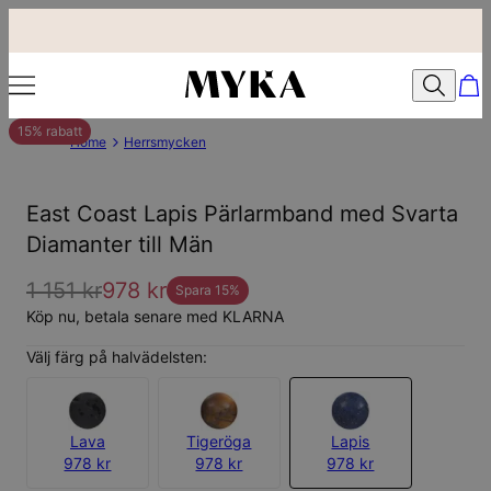
15% rabatt
Home
Herrsmycken
East Coast Lapis Pärlarmband med Svarta
Diamanter till Män
1 151 kr
978 kr
Spara
15
%
Köp nu, betala senare med KLARNA
Välj färg på halvädelsten:
Lava
Tigeröga
Lapis
978 kr
978 kr
978 kr