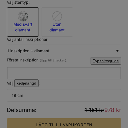
Välj stentyp:
Med svart
Utan
diamant
diamant
Välj antal inskriptioner:
1 inskription + diamant
Första inskription
(Upp till 8 tecken):
Typsnittsguide
Välj
:
kedjelängd
19 cm
Delsumma
:
1 151 kr
978 kr
LÄGG TILL I VARUKORGEN