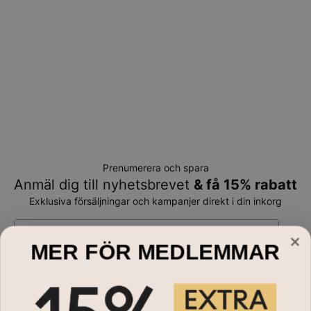
Prenumerera och spara
Anmäl dig till nyhetsbrevet
& få 15% rabatt
Exklusiva försäljningar och kampanjer direkt i din inkorg
E-mail*
MER FÖR MEDLEMMAR