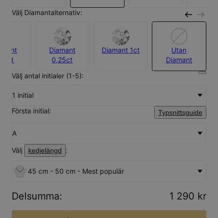
Välj Diamantalternativ:
amant
Diamant
Diamant 1ct
Utan
,10ct
0,25ct
Diamant
Välj antal initialer (1-5):
1 initial
Första initial:
Typsnittsguide
A
Välj
:
kedjelängd
45 cm - 50 cm - Mest populär
Delsumma
:
1 290 kr