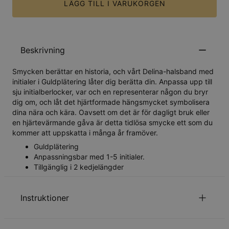
LÄGG TILL I VARUKORGEN
Beskrivning
Smycken berättar en historia, och vårt Delina-halsband med
initialer i Guldplätering låter dig berätta din. Anpassa upp till
sju initialberlocker, var och en representerar någon du bryr
dig om, och låt det hjärtformade hängsmycket symbolisera
dina nära och kära. Oavsett om det är för dagligt bruk eller
en hjärtevärmande gåva är detta tidlösa smycke ett som du
kommer att uppskatta i många år framöver.
Guldplätering
Anpassningsbar med 1-5 initialer.
Tillgänglig i 2 kedjelängder
Instruktioner
Läs om vår
.
säkerhetspolicy för barn