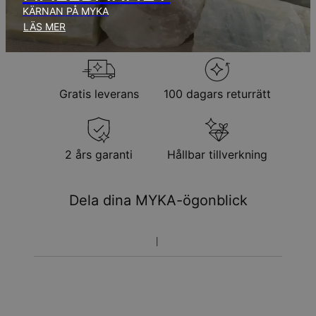
KÄRNAN PÅ MYKA
Returpolicy
LÄS MER
Observera att personliga smycken är unika och endast kan
returneras för utbyte eller butikskredit
Gratis leverans
100 dagars returrätt
2 års garanti
Hållbar tillverkning
Dela dina MYKA-ögonblick