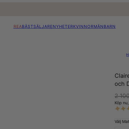
REA
BÄSTSÄLJARE
NYHETER
KVINNOR
MÄN
BARN
H
Clai
och D
2 100
Köp nu
Välj Mat