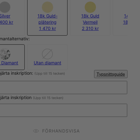
Silver
18k Guld-
18k Guld
14k Gul
 400 kr
plätering
Vermeil
18 900 
1 470 kr
2 310 kr
amantalternativ:
 Diamant
Utan diamant
järta inskription:
(Upp till 15 tecken)
Typsnittsguide
järta inskription
(Upp till 15 tecken)
FÖRHANDSVISA