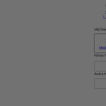
1
Välj Di
Med
Första h
Andra h