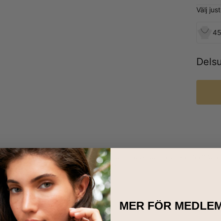
Välj ju
45
Dels
ta halsbandet att unna dig själv eller din någon du håller kär. Vårt
smycket som kompletterar din outfit.
MER FÖR MEDLE