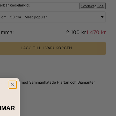
sterbar kedjelängd:
Storleksguide
 cm - 50 cm - Mest populär
umma
:
2 100 kr
1 470 kr
LÄGG TILL I VARUKORGEN
 Claire Halsband med Sammanflätade Hjärtan och Diamanter
MMAR