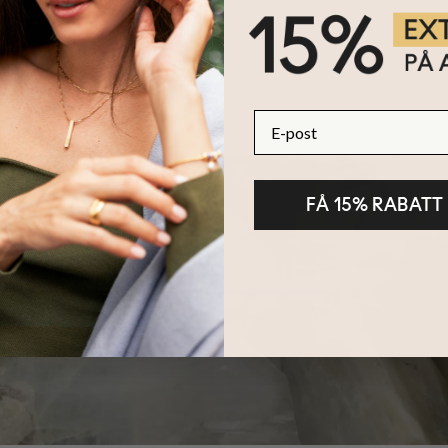
E-post
FÅ 15% RABATT
HÅLLBARHET
KÄRNAN PÅ MYKA
LÄS MER