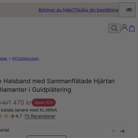
Behöver du hjälp?
Spåra din beställning
ome
HjГ¤rtsmycken
re Halsband med Sammanflätade Hjärtan
iamanter i Guldplätering
 kr
1 470 kr
Spara
30
%
, betala senare med KLARNA
4.7
70 Recensioner
erial: