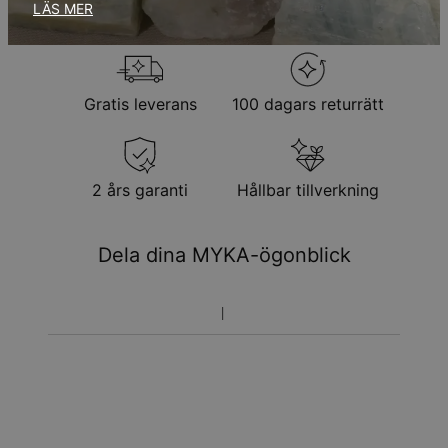
Returpolicy
LÄS MER
Observera att personliga smycken är unika och endast kan
returneras för utbyte eller butikskredit
Gratis leverans
100 dagars returrätt
2 års garanti
Hållbar tillverkning
Dela dina MYKA-ögonblick