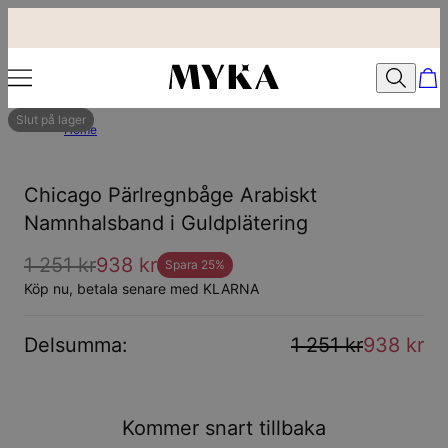
Slut på lager
Home
Chicago Pärlregnbåge Arabiskt
Namnhalsband i Guldplätering
1 251 kr
938 kr
Spara
25
%
Köp nu, betala senare med KLARNA
Delsumma
:
1 251 kr
938 kr
Kommer snart tillbaka