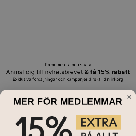
Prenumerera och spara
Anmäl dig till nyhetsbrevet
& få 15% rabatt
Exklusiva försäljningar och kampanjer direkt i din inkorg
E-mail*
MER FÖR MEDLEMMAR
Handla till