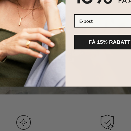
E-post
FÅ 15% RABATT
HÅLLBARHET
KÄRNAN PÅ MYKA
LÄS MER