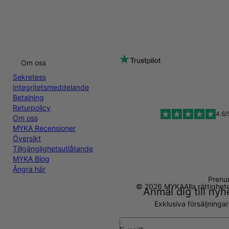
Om oss
Sekretess
Integritetsmeddelande
Betalning
Returpolicy
4.6/
Om oss
MYKA Recensioner
Översikt
Tillgänglighetsutlåtande
MYKA Blog
Ångra här
Prenu
© 2026 MYKA
Alla rättighe
Anmäl dig till ny
Exklusiva försäljninga