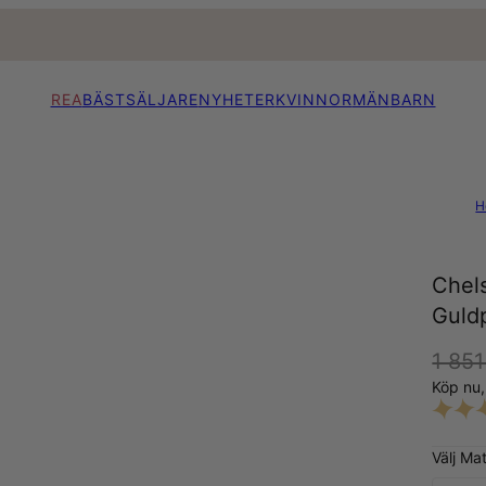
REA
BÄSTSÄLJARE
NYHETER
KVINNOR
MÄN
BARN
H
Chel
Guldp
1 851
Köp nu
Välj Mat