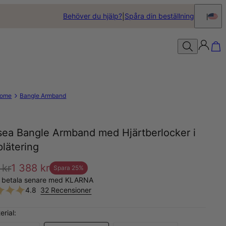
Behöver du hjälp?
Spåra din beställning
ome
Bangle Armband
sea Bangle Armband med Hjärtberlocker i
lätering
 kr
1 388 kr
Spara
25
%
, betala senare med KLARNA
4.8
32 Recensioner
erial: