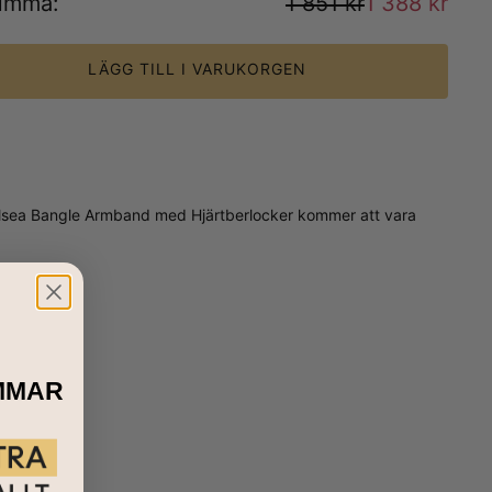
umma
:
1 851 kr
1 388 kr
LÄGG TILL I VARUKORGEN
Chelsea Bangle Armband med Hjärtberlocker kommer att vara
MMAR