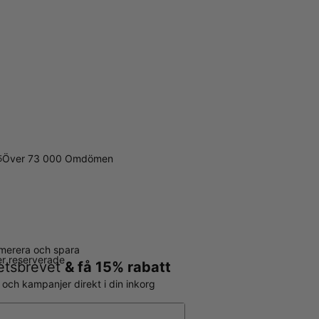
Över 73 000 Omdömen
5
merera och spara
ter reserverade
hetsbrevet
& få 15% rabatt
r och kampanjer direkt i din inkorg