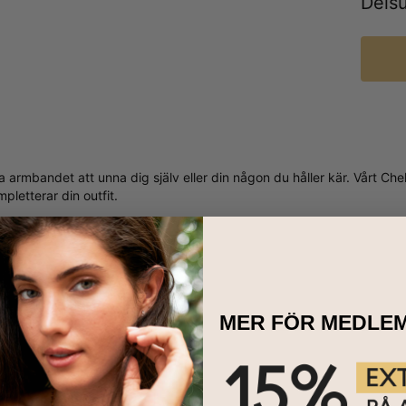
Dels
ta armbandet att unna dig själv eller din någon du håller kär. Vårt 
letterar din outfit.
MER FÖR MEDLE