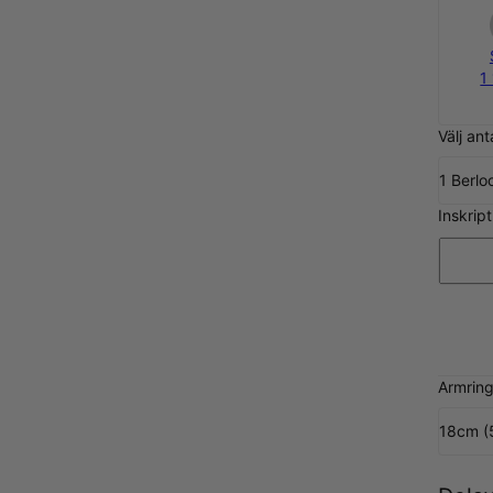
1
Välj ant
1 Berlo
Inskrip
Armring
18cm (