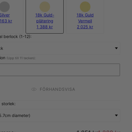
Silver
18k Guld-
18k Guld
 163 kr
plätering
Vermeil
1 388 kr
2 025 kr
al berlock (1-12):
ck
tion
(Upp till 11 tecken):
FÖRHANDSVISA
 storlek:
5.7cm diameter)