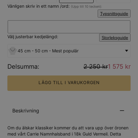
Vänligen skriv in ett namn /ord:
(Upp till 10 tecken):
Typsnittsguide
Välj justerbar kedjelängd:
Storleksguide
45 cm - 50 cm - Mest populär
Delsumma
:
2 250 kr
1 575 kr
LÄGG TILL I VARUKORGEN
Beskrivning
Om du älskar klassiker kommer du att vara upp över öronen
med vårt Carrie Namnhalsband i 18k Guld Vermeil. Detta