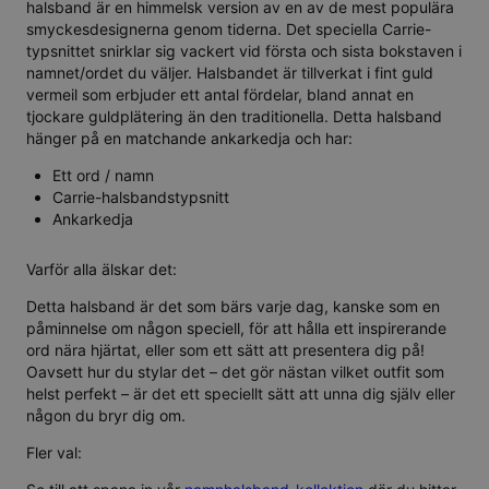
halsband är en himmelsk version av en av de mest populära
smyckesdesignerna genom tiderna. Det speciella Carrie-
typsnittet snirklar sig vackert vid första och sista bokstaven i
namnet/ordet du väljer. Halsbandet är tillverkat i fint guld
vermeil som erbjuder ett antal fördelar, bland annat en
tjockare guldplätering än den traditionella. Detta halsband
hänger på en matchande ankarkedja och har:
Ett ord / namn
Carrie-halsbandstypsnitt
Ankarkedja
Varför alla älskar det:
Detta halsband är det som bärs varje dag, kanske som en
påminnelse om någon speciell, för att hålla ett inspirerande
ord nära hjärtat, eller som ett sätt att presentera dig på!
Oavsett hur du stylar det – det gör nästan vilket outfit som
helst perfekt – är det ett speciellt sätt att unna dig själv eller
någon du bryr dig om.
Fler val: