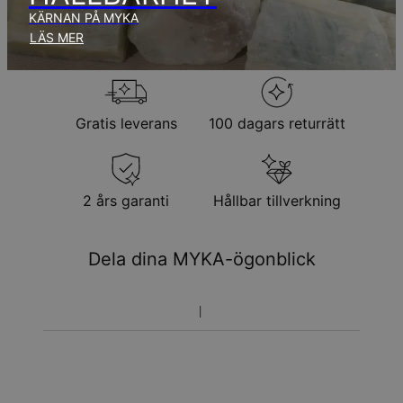
KÄRNAN PÅ MYKA
Returpolicy
LÄS MER
Observera att personliga smycken är unika och endast kan
returneras för utbyte eller butikskredit
Gratis leverans
100 dagars returrätt
2 års garanti
Hållbar tillverkning
Dela dina MYKA-ögonblick