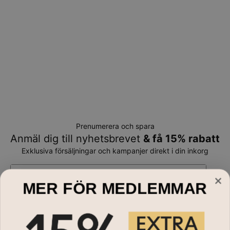
Prenumerera och spara
Anmäl dig till nyhetsbrevet
& få 15% rabatt
Exklusiva försäljningar och kampanjer direkt i din inkorg
E-mail*
MER FÖR MEDLEMMAR