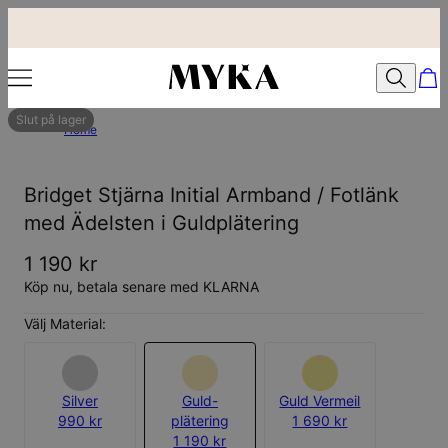
Slut på lager
Home
Bridget Stjärna Initial Armband / Fotlänk
med Ädelsten i Guldplätering
1 190 kr
Köp nu, betala senare med KLARNA
Välj Material:
Silver
Guld-
Guld Vermeil
990 kr
plätering
1 690 kr
1 190 kr