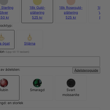
 Sterling
18k Guld-
18k Roseguld-
18k Gul
Silver
plätering
plätering
Vermei
450 kr
525 kr
525 kr
800 kr
rlocktyp:
a ögat
Stjärna
tion
(Upp till 11 tecken):
p av ädelsten:
Ädelstensguide
Rubin
Smaragd
Svart
moissanite
ngd: en storlek