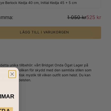
Eye Berlock Kedja 40 cm, Initial Kedja 45 + 5 cm
umma
:
1 050 kr
525 kr
LÄGG TILL I VARUKORGEN
ta unika tillbehör: vårt Bridget Onda Ögat Lager på
antika symboliken för skydd med den samtida stilen som
av fantastisk mystik till vilken outfit som helst. Du kan
din valda ädelsten.
MMAR