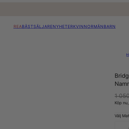
REA
BÄSTSÄLJARE
NYHETER
KVINNOR
MÄN
BARN
H
Brid
Namn
1 050
Köp nu
Välj Mat