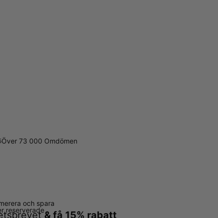
Över 73 000 Omdömen
5
merera och spara
ter reserverade
hetsbrevet
& få 15% rabatt