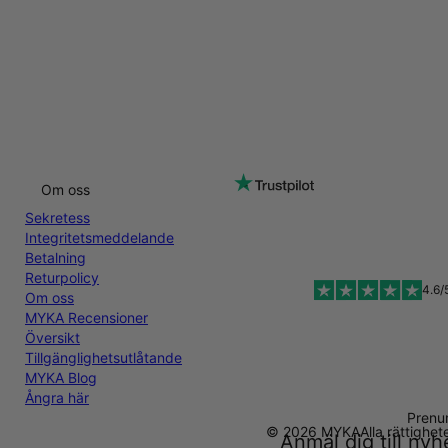
Om oss
Sekretess
Integritetsmeddelande
Betalning
Returpolicy
4.6/
Om oss
MYKA Recensioner
Översikt
Tillgänglighetsutlåtande
MYKA Blog
Ångra här
Prenu
© 2026 MYKA
Alla rättighe
Anmäl dig till ny