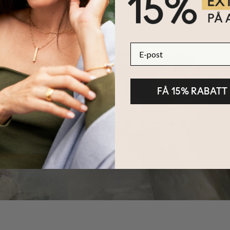
E-post
FÅ 15% RABATT
HÅLLBARHET
KÄRNAN PÅ MYKA
LÄS MER