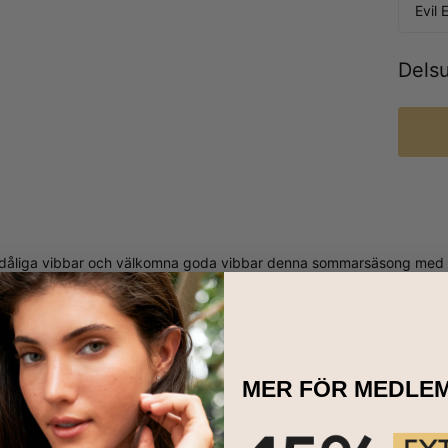
Evil 
Dels
dåliga vibbar och välkomna goda vibbar denna sommarsäsong med det
nd med Ädelsten i 18k Guldplätering. Det kombinerar perfekt den 
 och charmiga element utstrålar. Detta skiktade halsband ger en touch 
ögonaccenten med ett anpassat namn eller initialer på hänget samt 
at av 18K guldplätering
ingsbart med upp till 8 tecken och val av ädelsten
MER FÖR MEDLE
2 längder
d som skrivet