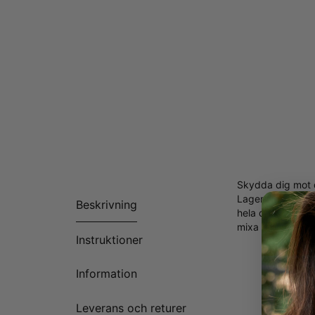
Skydda dig mot 
Lager Namnhalsba
Beskrivning
hela dess estetik
mixa och matcha 
Instruktioner
Tillverk
Anpassn
Information
Finns i 
Gravera
Leverans och returer