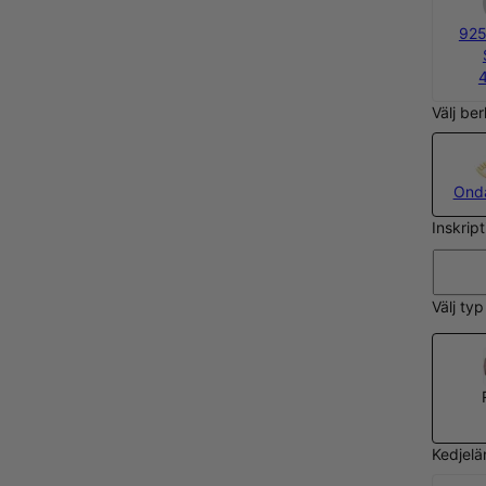
925
Välj be
Ond
Inskrip
Välj ty
Kedjelä