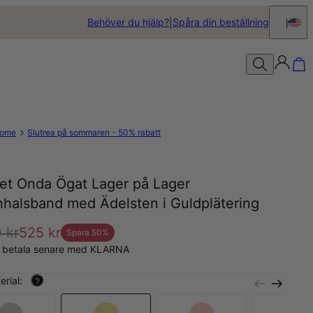
Behöver du hjälp?
Spåra din beställning
ome
Slutrea på sommaren - 50% rabatt
get Onda Ögat Lager på Lager
halsband med Ädelsten i Guldplätering
 kr
525 kr
Spara
50
%
, betala senare med KLARNA
erial:
?