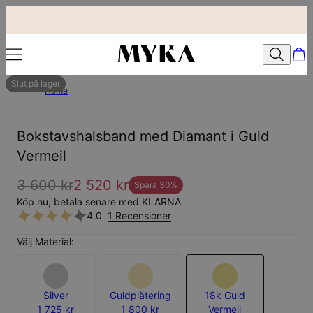
Slut på lager
Home
Bokstavshalsband med Diamant i Guld
Vermeil
3 600 kr
2 520 kr
Spara
30
%
Köp nu, betala senare med KLARNA
4.0
1 Recensioner
Välj Material:
Silver
Guldplätering
18k Guld
1 725 kr
1 800 kr
Vermeil