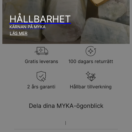
Inga extra kostnader tillkommer.
Observera att den tid som nämnts ovan innefattar
produktionstid.
HÅLLBARHET
KÄRNAN PÅ MYKA
Returpolicy
LÄS MER
Observera att personliga smycken är unika och endast kan
returneras för utbyte eller butikskredit
Gratis leverans
100 dagars returrätt
2 års garanti
Hållbar tillverkning
Dela dina MYKA-ögonblick