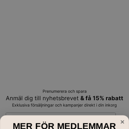
Prenumerera och spara
Anmäl dig till nyhetsbrevet
& få 15% rabatt
Exklusiva försäljningar och kampanjer direkt i din inkorg
E-mail*
MER FÖR MEDLEMMAR